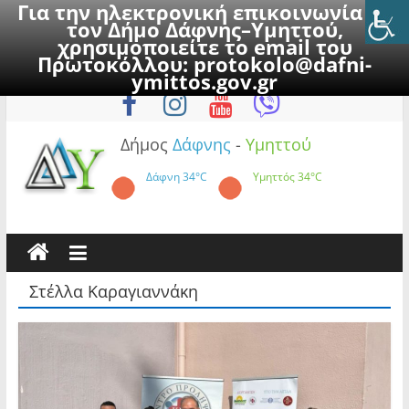
Για την ηλεκτρονική επικοινωνία με
τον Δήμο Δάφνης–Υμηττού,
χρησιμοποιείτε το email του
Πρωτοκόλλου:
protokolo@dafni-
Skip
Πέμπτη, 6 Αυγούστου 2026
ymittos.gov.gr
to
content
Δήμος
Δάφνης
-
Υμηττού
Δάφνη
34°C
Υμηττός
34°C
Στέλλα Καραγιαννάκη