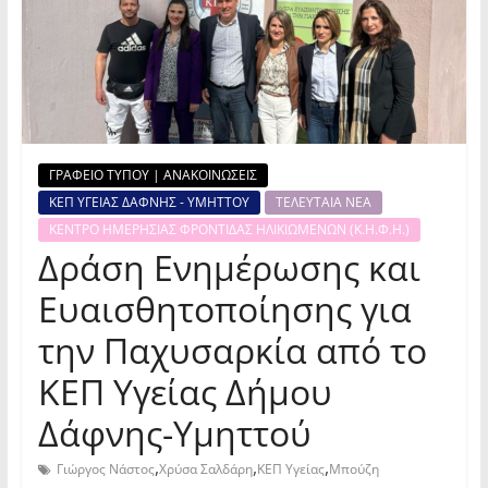
ΓΡΑΦΕΙΟ ΤΥΠΟΥ | ΑΝΑΚΟΙΝΩΣΕΙΣ
ΚΕΠ ΥΓΕΙΑΣ ΔΑΦΝΗΣ - ΥΜΗΤΤΟΥ
ΤΕΛΕΥΤΑΙΑ ΝΕΑ
ΚΕΝΤΡΟ ΗΜΕΡΗΣΙΑΣ ΦΡΟΝΤΙΔΑΣ ΗΛΙΚΙΩΜΕΝΩΝ (Κ.Η.Φ.Η.)
Δράση Ενημέρωσης και
Ευαισθητοποίησης για
την Παχυσαρκία από το
ΚΕΠ Υγείας Δήμου
Δάφνης-Υμηττού
,
,
,
Γιώργος Νάστος
Χρύσα Σαλδάρη
ΚΕΠ Υγείας
Μπούζη