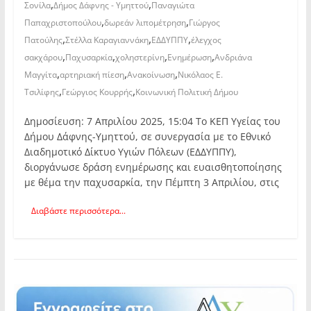
,
,
Σονίλα
Δήμος Δάφνης - Υμηττού
Παναγιώτα
,
,
Παπαχριστοπούλου
δωρεάν λιπομέτρηση
Γιώργος
,
,
,
Πατούλης
Στέλλα Καραγιαννάκη
ΕΔΔΥΠΠΥ
έλεγχος
,
,
,
,
σακχάρου
Παχυσαρκία
χοληστερίνη
Ενημέρωση
Ανδριάνα
,
,
,
Μαγγίτα
αρτηριακή πίεση
Ανακοίνωση
Νικόλαος Ε.
,
,
Τσιλίφης
Γεώργιος Κουρρής
Κοινωνική Πολιτική Δήμου
Δημοσίευση: 7 Απριλίου 2025, 15:04 Το ΚΕΠ Υγείας του
Δήμου Δάφνης-Υμηττού, σε συνεργασία με το Εθνικό
Διαδημοτικό Δίκτυο Υγιών Πόλεων (ΕΔΔΥΠΠΥ),
διοργάνωσε δράση ενημέρωσης και ευαισθητοποίησης
με θέμα την παχυσαρκία, την Πέμπτη 3 Απριλίου, στις
Διαβάστε περισσότερα...