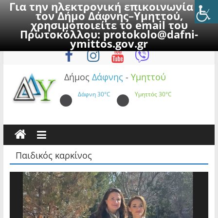
Για την ηλεκτρονική επικοινωνία με
τον Δήμο Δάφνης–Υμηττού,
χρησιμοποιείτε το email του
Πρωτοκόλλου:
protokolo@dafni-
Skip
Παρασκευή, 7 Αυγούστου 2026
ymittos.gov.gr
to
content
Δήμος
Δάφνης
-
Υμηττού
Δάφνη
30°C
Υμηττός
30°C
Παιδικός καρκίνος