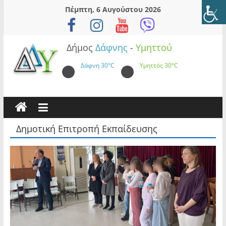
Skip
Πέμπτη, 6 Αυγούστου 2026
to
content
Δήμος
Δάφνης
-
Υμηττού
Δάφνη
30°C
Υμηττός
30°C
Δημοτική Επιτροπή Εκπαίδευσης