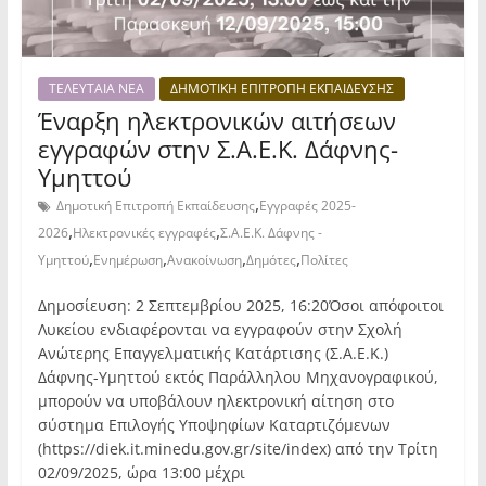
ΤΕΛΕΥΤΑΙΑ ΝΕΑ
ΔΗΜΟΤΙΚΗ ΕΠΙΤΡΟΠΗ ΕΚΠΑΙΔΕΥΣΗΣ
Έναρξη ηλεκτρονικών αιτήσεων
εγγραφών στην Σ.Α.Ε.Κ. Δάφνης-
Υμηττού
,
Δημοτική Επιτροπή Εκπαίδευσης
Εγγραφές 2025-
,
,
2026
Ηλεκτρονικές εγγραφές
Σ.Α.Ε.Κ. Δάφνης -
,
,
,
,
Υμηττού
Ενημέρωση
Ανακοίνωση
Δημότες
Πολίτες
Δημοσίευση: 2 Σεπτεμβρίου 2025, 16:20Όσοι απόφοιτοι
Λυκείου ενδιαφέρονται να εγγραφούν στην Σχολή
Ανώτερης Επαγγελματικής Κατάρτισης (Σ.Α.Ε.Κ.)
Δάφνης-Υμηττού εκτός Παράλληλου Μηχανογραφικού,
μπορούν να υποβάλουν ηλεκτρονική αίτηση στο
σύστημα Επιλογής Υποψηφίων Καταρτιζόμενων
(https://diek.it.minedu.gov.gr/site/index) από την Τρίτη
02/09/2025, ώρα 13:00 μέχρι