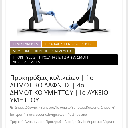
ΤΕΛΕΥΤΑΙΑ ΝΕΑ
ΠΡΟΣΚΛΗΣΗ ΕΝΔΙΑΦΕΡΟΝΤΟΣ
ΔΗΜΟΤΙΚΗ ΕΠΙΤΡΟΠΗ ΕΚΠΑΙΔΕΥΣΗΣ
ΠΡΟΚΗΡΥΞΕΙΣ | ΠΡΟΣΛΗΨΕΙΣ | ΔΙΑΓΩΝΙΣΜΟΙ |
ΑΠΟΤΕΛΕΣΜΑΤΑ
Προκηρύξεις κυλικείων | 1ο
ΔΗΜΟΤΙΚΟ ΔΑΦΝΗΣ | 4ο
ΔΗΜΟΤΙΚΟ ΥΜΗΤΤΟΥ |1ο ΛΥΚΕΙΟ
ΥΜΗΤΤΟΥ
,
,
,
Δήμος Δάφνης - Υμηττού
1ο Λύκειο Υμηττού
Κυλικεία
Δημοτική
,
,
Επιτροπή Εκπαίδευσης
Ενημέρωση
4ο Δημοτικό
,
,
,
,
Υμηττού
Ανακοίνωση
Προκήρυξη
Διακήρυξη
1ο Δημοτικό Δάφνης