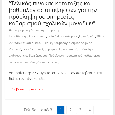
“Τελικός πίνακας κατάταξης και
βαθμολογίας υποψηφίων για την
πρόσληψη σε υπηρεσίες
καθαρισμού σχολικών μονάδων”
,
Ενημέρωση
Δημοτική Επιτροπή
,
,
,
,
Εκπαίδευσης
Ανακοίνωση
Τελικά Αποτελέσματα
Προκήρυξη
2025-
,
,
,
2026
Ιδιωτικού δικαίου
Τελική βαθμολογία
Δήμος Δάφνης -
,
,
,
Υμηττού
Τελική κατάταξη
Γραφείο Προσωπικού
Πρόσκληση
,
,
εκδήλωσης ενδιαφέροντος
Πρόσληψη προσωπικού
Καθαρισμός
,
σχολικών μονάδων
Διδακτικό έτος
Δημοσίευση: 27 Αυγούστου 2025, 13:53Κατεβάστε και
δείτε τον πίνακα εδώ
Διαβάστε περισσότερα...
Σελίδα 1 από 3
1
2
3
»