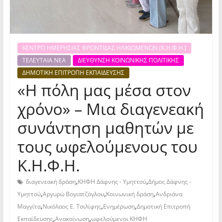
ΚΕΝΤΡΟ ΗΜΕΡΗΣΙΑΣ ΦΡΟΝΤΙΔΑΣ ΗΛΙΚΙΩΜΕΝΩΝ (Κ.Η.Φ.Η.)
ΤΕΛΕΥΤΑΙΑ ΝΕΑ
ΔΙΕΥΘΥΝΣΗ ΚΟΙΝΩΝΙΚΗΣ ΠΟΛΙΤΙΚΗΣ
ΔΗΜΟΤΙΚΗ ΕΠΙΤΡΟΠΗ ΕΚΠΑΙΔΕΥΣΗΣ
«Η πόλη μας μέσα στον
χρόνο» – Μια διαγενεακή
συνάντηση μαθητών με
τους ωφελούμενους του
Κ.Η.Φ.Η.
,
,
διαγενεακή δράση
ΚΗΦΗ Δάφνης - Υμηττού
Δήμος Δάφνης -
,
,
,
Υμηττού
Αργυρώ Βογιατζόγλου
Κοινωνική δράση
Ανδριάνα
,
,
,
Μαγγίτα
Νικόλαος Ε. Τσιλίφης
Ενημέρωση
Δημοτική Επιτροπή
,
,
Εκπαίδευσης
Ανακοίνωση
ωφελούμενοι ΚΗΦΗ