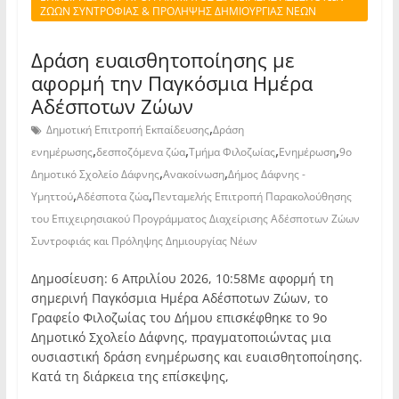
ΖΩΩΝ ΣΥΝΤΡΟΦΙΑΣ & ΠΡΟΛΗΨΗΣ ΔΗΜΙΟΥΡΓΙΑΣ ΝΕΩΝ
Δράση ευαισθητοποίησης με
αφορμή την Παγκόσμια Ημέρα
Αδέσποτων Ζώων
,
Δημοτική Επιτροπή Εκπαίδευσης
Δράση
,
,
,
,
ενημέρωσης
δεσποζόμενα ζώα
Τμήμα Φιλοζωίας
Ενημέρωση
9ο
,
,
Δημοτικό Σχολείο Δάφνης
Ανακοίνωση
Δήμος Δάφνης -
,
,
Υμηττού
Αδέσποτα ζώα
Πενταμελής Επιτροπή Παρακολούθησης
του Επιχειρησιακού Προγράμματος Διαχείρισης Αδέσποτων Ζώων
Συντροφιάς και Πρόληψης Δημιουργίας Νέων
Δημοσίευση: 6 Απριλίου 2026, 10:58Με αφορμή τη
σημερινή Παγκόσμια Ημέρα Αδέσποτων Ζώων, το
Γραφείο Φιλοζωίας του Δήμου επισκέφθηκε το 9ο
Δημοτικό Σχολείο Δάφνης, πραγματοποιώντας μια
ουσιαστική δράση ενημέρωσης και ευαισθητοποίησης.
Κατά τη διάρκεια της επίσκεψης,