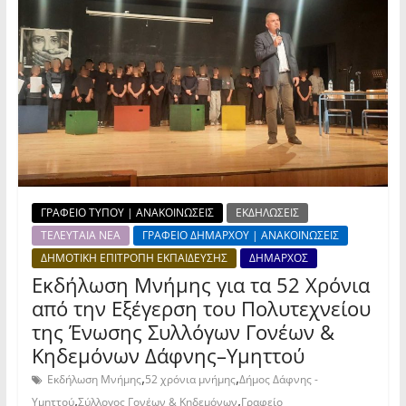
ΓΡΑΦΕΙΟ ΤΥΠΟΥ | ΑΝΑΚΟΙΝΩΣΕΙΣ
ΕΚΔΗΛΩΣΕΙΣ
ΤΕΛΕΥΤΑΙΑ ΝΕΑ
ΓΡΑΦΕΙΟ ΔΗΜΑΡΧΟΥ | ΑΝΑΚΟΙΝΩΣΕΙΣ
ΔΗΜΟΤΙΚΗ ΕΠΙΤΡΟΠΗ ΕΚΠΑΙΔΕΥΣΗΣ
ΔΗΜΑΡΧΟΣ
Εκδήλωση Μνήμης για τα 52 Χρόνια
από την Εξέγερση του Πολυτεχνείου
της Ένωσης Συλλόγων Γονέων &
Κηδεμόνων Δάφνης–Υμηττού
,
,
Εκδήλωση Μνήμης
52 χρόνια μνήμης
Δήμος Δάφνης -
,
,
Υμηττού
Σύλλογος Γονέων & Κηδεμόνων
Γραφείο