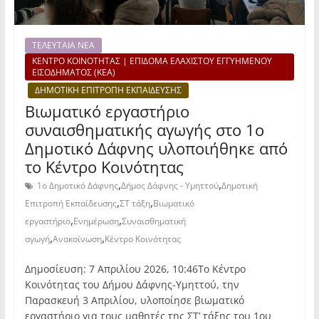
ΤΕΛΕΥΤΑΙΑ ΝΕΑ
ΚΕΝΤΡΟ ΚΟΙΝΟΤΗΤΑΣ | ΕΠΙΔΟΜΑ ΕΛΑΧΙΣΤΟΥ ΕΓΓΥΗΜΕΝΟΥ
ΕΙΣΟΔΗΜΑΤΟΣ (ΚΕΑ)
ΔΗΜΟΤΙΚΗ ΕΠΙΤΡΟΠΗ ΕΚΠΑΙΔΕΥΣΗΣ
Βιωματικό εργαστήριο
συναισθηματικής αγωγής στο 1ο
Δημοτικό Δάφνης υλοποιήθηκε από
το Κέντρο Κοινότητας
,
,
1ο Δημοτικό Δάφνης
Δήμος Δάφνης - Υμηττού
Δημοτική
,
,
Επιτροπή Εκπαίδευσης
ΣΤ τάξη
Βιωματικό
,
,
εργαστήριο
Ενημέρωση
Συναισθηματική
,
,
αγωγή
Ανακοίνωση
Κέντρο Κοινότητας
Δημοσίευση: 7 Απριλίου 2026, 10:46Το Κέντρο
Κοινότητας του Δήμου Δάφνης-Υμηττού, την
Παρασκευή 3 Απριλίου, υλοποίησε βιωματικό
εργαστήριο για τους μαθητές της ΣΤ’ τάξης του 1ου