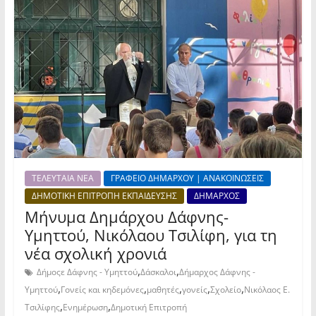
ΤΕΛΕΥΤΑΙΑ ΝΕΑ
ΓΡΑΦΕΙΟ ΔΗΜΑΡΧΟΥ | ΑΝΑΚΟΙΝΩΣΕΙΣ
ΔΗΜΟΤΙΚΗ ΕΠΙΤΡΟΠΗ ΕΚΠΑΙΔΕΥΣΗΣ
ΔΗΜΑΡΧΟΣ
Μήνυμα Δημάρχου Δάφνης-
Υμηττού, Νικόλαου Τσιλίφη, για τη
νέα σχολική χρονιά
,
,
Δήμοςε Δάφνης - Υμηττού
Δάσκαλοι
Δήμαρχος Δάφνης -
,
,
,
,
,
Υμηττού
Γονείς και κηδεμόνες
μαθητές
γονείς
Σχολείο
Νικόλαος Ε.
,
,
Τσιλίφης
Ενημέρωση
Δημοτική Επιτροπή