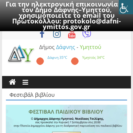
Για την ηλεκτρονική επικοινωνία με
τον Δήμο Δάφνης–Υμηττού,
χρησιμοποιείτε το email του
Πρωτοκόλλου:
protokolo@dafni-
Skip
Παρασκευή, 7 Αυγούστου 2026
ymittos.gov.gr
to
content
Δήμος
Δάφνης
-
Υμηττού
Δάφνη
35°C
Υμηττός
34°C
Φεστιβάλ βιβλίου