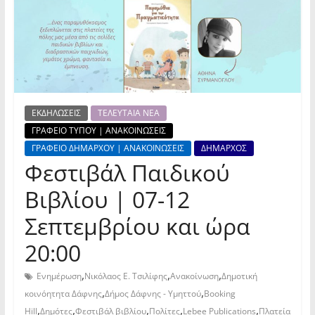
ΕΚΔΗΛΩΣΕΙΣ
ΤΕΛΕΥΤΑΙΑ ΝΕΑ
ΓΡΑΦΕΙΟ ΤΥΠΟΥ | ΑΝΑΚΟΙΝΩΣΕΙΣ
ΓΡΑΦΕΙΟ ΔΗΜΑΡΧΟΥ | ΑΝΑΚΟΙΝΩΣΕΙΣ
ΔΗΜΑΡΧΟΣ
Φεστιβάλ Παιδικού
Βιβλίου | 07-12
Σεπτεμβρίου και ώρα
20:00
,
,
,
Ενημέρωση
Νικόλαος Ε. Τσιλίφης
Ανακοίνωση
Δημοτική
,
,
κοινόητητα Δάφνης
Δήμος Δάφνης - Υμηττού
Booking
,
,
,
,
,
Hill
Δημότες
Φεστιβάλ βιβλίου
Πολίτες
Lebee Publications
Πλατεία