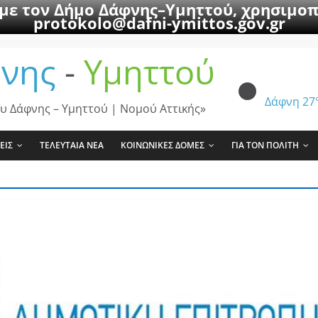
 με τον Δήμο Δάφνης–Υμηττού, χρησιμοπ
protokolo@dafni-ymittos.gov.gr
νης
-
Υμηττού
Δάφνη
27
υ Δάφνης – Υμηττού | Νομού Αττικής»
ΕΙΣ
ΤΕΛΕΥΤΑΙΑ ΝΕΑ
ΚΟΙΝΩΝΙΚΕΣ ΔΟΜΕΣ
ΓΙΑ ΤΟΝ ΠΟΛΙΤΗ