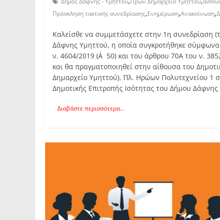
,
,
Δήμος Δάφνης - Υμηττού
Πρών Δημαρχείο Υμηττού
αίθου
,
,
,
Πρόσκληση τακτικής συνεδρίασης
Ενημέρωση
Ανακοίνωση
Δ
Καλείσθε να συμμετάσχετε στην 1η συνεδρίαση (τ
Δάφνης Υμηττού, η οποία συγκροτήθηκε σύμφωνα με 
ν. 4604/2019 (Α΄50) και του άρθρου 70Α του ν. 385
και θα πραγματοποιηθεί στην αίθουσα του Δημοτ
Δημαρχείο Υμηττού), Πλ. Ηρώων Πολυτεχνείου 1 σ
Δημοτικής Επιτροπής Ισότητας του Δήμου Δάφνης
Διαβάστε περισσότερα...