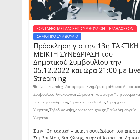
ΖΩΝΤΑΝΕΣ ΜΕΤΑΔΟΣΕΙΣ ΣΥΜΒΟΥΛΙΩΝ | ΕΚΔΗΛΩΣΕΩΝ
ΔΗΜΟΤΙΚΟ ΣΥΜΒΟΥΛΙΟ
Πρόσκληση για την 13η ΤΑΚΤΙΚΗ
ΜΕΙΚΤΗ ΣΥΝΕΔΡΙΑΣΗ του
Δημοτικού Συμβουλίου την
05.12.2022 και ώρα 21:00 με Liv
Streaming
,
,
,
live streaming
2ος όροφος
Ενημέρωση
αίθουσα Δημοτικο
,
,
,
Συμβουλίου
Ανακοίνωση
Δημοτική κοινότητα Υμηττού
μεικτ
,
,
τακτική συνεδρίαση
Δημοτικό Συμβούλιο
Δημαρχείο
,
,
,
Υμηττού
Τηλεδιάσκεψη
epresence.gov.gr
Πρών Δημαρχείο
Υμηττού
Στην 13η τακτική – μεικτή συνεδρίαση του Δημοτι
Συμβουλίου, δια ζώσης, στην αίθουσα του Δημοτι