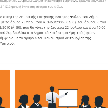
,
,
,
σα Δημοτικού Συμβουλίου
Δημοτική κοινότητα Υμηττού
Ανδριάννα Μαγγίτα
1η
,
.ΕΠ.ΙΣ
Δημοτική Επιτροπή Ισότητας των Φύλων
ακτική) της Δημοτικής Επιτροπής Ισότητας Φύλων του Δήμου
τα άρθρα 75 παρ. Ι του ν. 3463/2006 (Κ.Δ.Κ.), του άρθρου 6 του
2/2010 (Α΄50), που θα γίνει την Δευτέρα 22 Ιουλίου και ώρα 10:00
ικού Συμβουλίου στο Δημοτικό Κατάστημα Υμηττού (πρώην
ύμφωνα με το άρθρο 4 του Κανονισμού Λειτουργίας της
 Υμηττού.