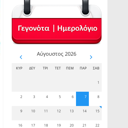
Αύγουστος 2026
ΚΥΡ
ΔΕΥ
ΤΡΊ
ΤΕΤ
ΠΈΜ
ΠΑΡ
ΣΆΒ
1
2
3
4
5
6
7
8
9
10
11
12
13
14
15
16
17
18
19
20
21
22