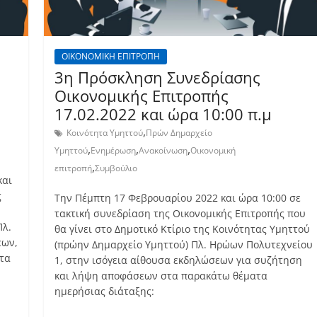
ΟΙΚΟΝΟΜΙΚΗ ΕΠΙΤΡΟΠΗ
3η Πρόσκληση Συνεδρίασης
Οικονομικής Επιτροπής
17.02.2022 και ώρα 10:00 π.μ
,
Κοινότητα Υμηττού
Πρών Δημαρχείο
,
,
,
Υμηττού
Ενημέρωση
Ανακοίνωση
Οικονομική
,
επιτροπή
Συμβούλιο
και
ς
Την Πέμπτη 17 Φεβρουαρίου 2022 και ώρα 10:00 σε
τακτική συνεδρίαση της Οικονομικής Επιτροπής που
Πλ.
θα γίνει στο Δημοτικό Κτίριο της Κοινότητας Υμηττού
εων,
(πρώην Δημαρχείο Υμηττού) Πλ. Ηρώων Πολυτεχνείου
τα
1, στην ισόγεια αίθουσα εκδηλώσεων για συζήτηση
και λήψη αποφάσεων στα παρακάτω θέματα
ημερήσιας διάταξης: