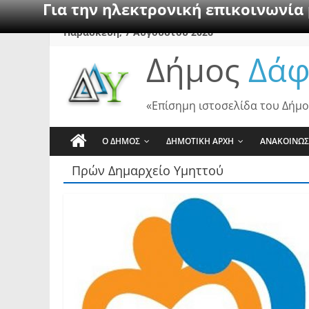
Για την ηλεκτρονική επικοινωνία
Skip
Παρασκευή, 7 Αυγούστου 2026
to
Δήμος
Δάφ
content
«Επίσημη ιστοσελίδα του Δήμο
Ο ΔΗΜΟΣ
ΔΗΜΟΤΙΚΗ ΑΡΧΗ
ΑΝΑΚΟΙΝΩΣ
Πρών Δημαρχείο Υμηττού