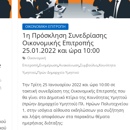
ΟΙΚΟΝΟΜΙΚΗ ΕΠΙΤΡΟΠΗ
1η Πρόσκληση Συνεδρίασης
Οικονομικής Επιτροπής
25.01.2022 και ώρα 10:00
Οικονομική
e
,
,
,
,
Επιτροπή
Ενημέρωση
Ανακοίνωση
Συμβούλιο
Κοινότητα
,
Υμηττού
Πρών Δημαρχείο Υμηττού
ύ
Την Τρίτη 25 Ιανουαρίου 2022 και ώρα 10:00 σε
ή
τακτική συνεδρίαση της Οικονομικής Επιτροπής που
θα γίνει στο Δημοτικό Κτίριο της Κοινότητας Υμηττού
(πρώην Δημαρχείο Υμηττού) Πλ. Ηρώων Πολυτεχνείου
1, στην ισόγεια αίθουσα εκδηλώσεων για συζήτηση
και λήψη αποφάσεων στα παρακάτω θέματα
κού
ημερήσιας διάταξης:
κού