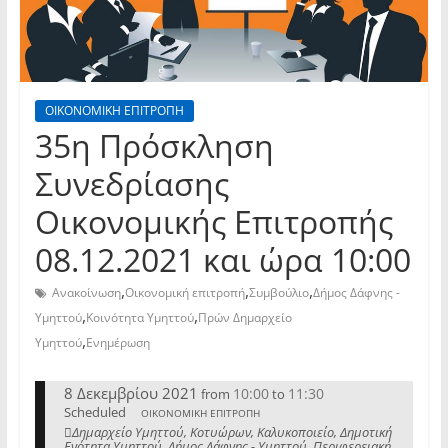
ΟΙΚΟΝΟΜΙΚΗ ΕΠΙΤΡΟΠΗ
35η Πρόσκληση
Συνεδρίασης
Οικονομικής Επιτροπής
08.12.2021 και ώρα 10:00
,
,
,
Ανακοίνωση
Οικονομική επιτροπή
Συμβούλιο
Δήμος Δάφνης -
,
,
Υμηττού
Κοινότητα Υμηττού
Πρών Δημαρχείο
,
Υμηττού
Ενημέρωση
8 Δεκεμβρίου 2021
10:00
11:30
from
to
Scheduled
ΟΙΚΟΝΟΜΙΚΗ ΕΠΙΤΡΟΠΗ
Δημαρχείο Υμηττού, Κοτυώρων, Καλυκοποιείο, Δημοτική
Ενότητα Υμηττού, Δήμος Δάφνης - Υμηττού, Περιφερειακή