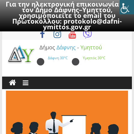
Για την ηλεκτρονική επικοινωνία με
τον Δήμο Δάφνης–Υμηττού,
χρησιμοποιείτε το email του
Πρωτοκόλλου:
protokolo@dafni-
Skip
Πέμπτη, 6 Αυγούστου 2026
ymittos.gov.gr
to
content
Δήμος
Δάφνης
-
Υμηττού
Δάφνη
30°C
Υμηττός
30°C