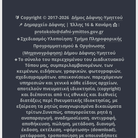
🔰 Copyright © 2017-2026
Δήμος Δάφνης-Υμηττού
📌 Δημαρχείο Δάφνης | Έλλης 16 & Κανάρη 📩 :
protokolo@dafni-ymittos.gov.gr
🔹Σχεδιασμός-Υλοποίηση:
Τμήμα Πληροφορικής
Προγραμματισμού & Οργάνωσης
(Μηχανογράφηση)
Δήμου Δάφνης-Υμηττού
🔸Το σύνολο του περιεχομένου του Διαδικτυακού
Τόπου μας, συμπεριλαμβανομένων, των
κειμένων, ειδήσεων, γραφικών, φωτογραφιών,
σχεδιαγραμμάτων, απεικονίσεων, παρεχόμενων
υπηρεσιών και γενικά κάθε είδους αρχείων,
αποτελούν πνευματική ιδιοκτησία, (copyright)
και διέπονται από τις εθνικές και διεθνείς
διατάξεις περί Πνευματικής Ιδιοκτησίας, με
εξαίρεση τα ρητώς αναγνωρισμένα δικαιώματα
τρίτων.
Συνεπώς, απαγορεύεται ρητά η
αναπαραγωγή, αναδημοσίευση, αντιγραφή,
αποθήκευση, πώληση, μετάδοση, διανομή,
έκδοση, εκτέλεση, «φόρτωση» (download),
μετάφραση, τροποποίηση με οποιονδήποτε