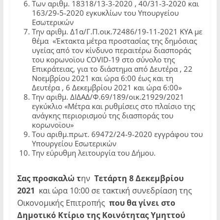
Των αριθμ. 18318/13-3-2020 , 40/31-3-2020 και
163/29-5-2020 εγκυκλίων του Υπουργείου
Εσωτερικών
Την αριθμ. Δ1α/Γ.Π.οικ.72486/19-11-2021 ΚΥΑ με
θέμα «Έκτακτα μέτρα προστασίας της δημόσιας
υγείας από τον κίνδυνο περαιτέρω διασποράς
του κορωνοϊου COVID-19 στο σύνολο της
Επικράτειας, για το διάστημα από Δευτέρα , 22
Νοεμβρίου 2021 και ώρα 6:00 έως και τη
Δευτέρα , 6 Δεκεμβρίου 2021 και ώρα 6:00»
Την αριθμ. ΔΙΔΑΔ/Φ.69/189/οικ.21929/2021
εγκύκλιο «Μέτρα και ρυθμίσεις στο πλαίσιο της
ανάγκης περιορισμού της διασποράς του
κορωνοϊου»
Του αριθμ.πρωτ. 69472/24-9-2020 εγγράφου του
Υπουργείου Εσωτερικών
Την εύρυθμη λειτουργία του Δήμου.
Σας προσκαλώ τ
ην
Τετάρτη 8 Δεκεμβρίου
2021
και ώρα 10:00 σε τακτική συνεδρίαση της
Οικονομικής Επιτροπής
που θα γίνει στο
Δημοτικό Κτίριο της Κοινότητας Υμηττού