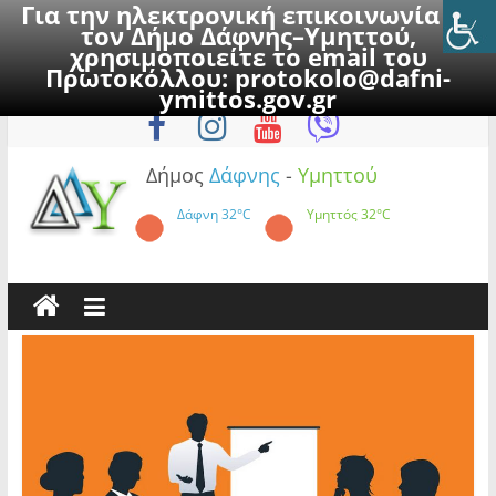
Για την ηλεκτρονική επικοινωνία με
τον Δήμο Δάφνης–Υμηττού,
χρησιμοποιείτε το email του
Πρωτοκόλλου:
protokolo@dafni-
Skip
Σάββατο, 8 Αυγούστου 2026
ymittos.gov.gr
to
content
Δήμος
Δάφνης
-
Υμηττού
Δάφνη
32°C
Υμηττός
32°C