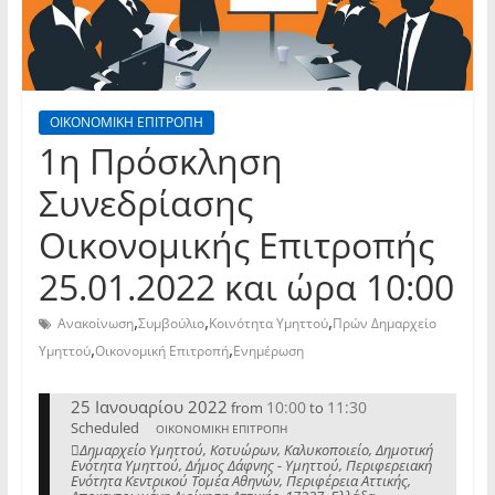
ΟΙΚΟΝΟΜΙΚΗ ΕΠΙΤΡΟΠΗ
1η Πρόσκληση
Συνεδρίασης
Οικονομικής Επιτροπής
25.01.2022 και ώρα 10:00
,
,
,
Ανακοίνωση
Συμβούλιο
Κοινότητα Υμηττού
Πρών Δημαρχείο
,
,
Υμηττού
Οικονομική Επιτροπή
Ενημέρωση
25 Ιανουαρίου 2022
10:00
11:30
from
to
Scheduled
ΟΙΚΟΝΟΜΙΚΗ ΕΠΙΤΡΟΠΗ
Δημαρχείο Υμηττού, Κοτυώρων, Καλυκοποιείο, Δημοτική
Ενότητα Υμηττού, Δήμος Δάφνης - Υμηττού, Περιφερειακή
Ενότητα Κεντρικού Τομέα Αθηνών, Περιφέρεια Αττικής,