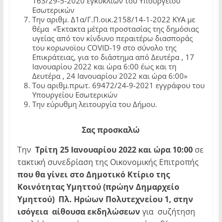
163/29-5-2020 εγκυκλίων του Υπουργείου
Εσωτερικών
Την αριθμ. Δ1α/Γ.Π.οικ.2158/14-1-2022 ΚΥΑ με
θέμα «Έκτακτα μέτρα προστασίας της δημόσιας
υγείας από τον κίνδυνο περαιτέρω διασποράς
του κορωνοϊου COVID-19 στο σύνολο της
Επικράτειας, για το διάστημα από Δευτέρα , 17
Ιανουαρίου 2022 και ώρα 6:00 έως και τη
Δευτέρα , 24 Ιανουαρίου 2022 και ώρα 6:00»
Του αριθμ.πρωτ. 69472/24-9-2021 εγγράφου του
Υπουργείου Εσωτερικών
Την εύρυθμη λειτουργία του Δήμου.
Σας
προσκαλώ
Την
Τρίτη 25 Ιανουαρίου 2022 και ώρα 10:00
σε
τακτική συνεδρίαση της Οικονομικής Επιτροπής
που θα γίνει στο Δημοτικό Κτίριο της
Κοινότητας Υμηττού (πρώην Δημαρχείο
Υμηττού) Πλ. Ηρώων Πολυτεχνείου 1, στην
ισόγεια αίθουσα εκδηλώσεων
για συζήτηση