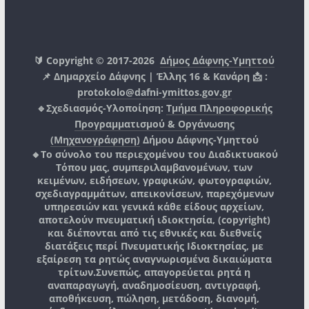
🔰 Copyright © 2017-2026
Δήμος Δάφνης-Υμηττού
📌 Δημαρχείο Δάφνης | Έλλης 16 & Κανάρη 📩 :
protokolo@dafni-ymittos.gov.gr
🔹Σχεδιασμός-Υλοποίηση:
Τμήμα Πληροφορικής
Προγραμματισμού & Οργάνωσης
(Μηχανογράφηση)
Δήμου Δάφνης-Υμηττού
🔸Το σύνολο του περιεχομένου του Διαδικτυακού
Τόπου μας, συμπεριλαμβανομένων, των
κειμένων, ειδήσεων, γραφικών, φωτογραφιών,
σχεδιαγραμμάτων, απεικονίσεων, παρεχόμενων
υπηρεσιών και γενικά κάθε είδους αρχείων,
αποτελούν πνευματική ιδιοκτησία, (copyright)
και διέπονται από τις εθνικές και διεθνείς
διατάξεις περί Πνευματικής Ιδιοκτησίας, με
εξαίρεση τα ρητώς αναγνωρισμένα δικαιώματα
τρίτων.
Συνεπώς, απαγορεύεται ρητά η
αναπαραγωγή, αναδημοσίευση, αντιγραφή,
αποθήκευση, πώληση, μετάδοση, διανομή,