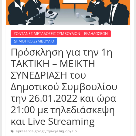
ΖΩΝΤΑΝΕΣ ΜΕΤΑΔΟΣΕΙΣ ΣΥΜΒΟΥΛΙΩΝ | ΕΚΔΗΛΩΣΕΩΝ
ΔΗΜΟΤΙΚΟ ΣΥΜΒΟΥΛΙΟ
Πρόσκληση για την 1η
ΤΑΚΤΙΚΗ – ΜΕΙΚΤΗ
ΣΥΝΕΔΡΙΑΣΗ του
Δημοτικού Συμβουλίου
την 26.01.2022 και ώρα
21:00 με τηλεδιάσκεψη
και Live Streaming
,
epresence.gov.gr
πρώην Δημαρχείο