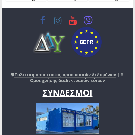
🛡️
Πολιτική προστασίας προσωπικών δεδομένων
|📄
Όροι χρήσης διαδικτυακών τόπων
ΣΥΝΔΕΣΜΟΙ