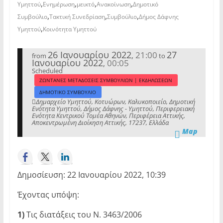
,
,
,
,
Υμηττού
Ενημέρωση
μεικτό
Ανακοίνωση
Δημοτικό
,
,
,
Συμβούλιο
Τακτική Συνεδρίαση
Συμβούλιο
Δήμος Δάφνης
,
Υμηττού
Κοινότητα Υμηττού
26 Ιανουαρίου 2022
27
21:00
,
from
to
Ιανουαρίου 2022
00:05
,
Scheduled
ΖΩΝΤΑΝΕΣ ΜΕΤΑΔΟΣΕΙΣ ΣΥΜΒΟΥΛΙΩΝ | ΕΚΔΗΛΩΣΕΩΝ
ΔΗΜΟΤΙΚΟ ΣΥΜΒΟΥΛΙΟ
Δημαρχείο Υμηττού, Κοτυώρων, Καλυκοποιείο, Δημοτική
Ενότητα Υμηττού, Δήμος Δάφνης - Υμηττού, Περιφερειακή
Ενότητα Κεντρικού Τομέα Αθηνών, Περιφέρεια Αττικής,
Αποκεντρωμένη Διοίκηση Αττικής, 17237, Ελλάδα
Map
Δημοσίευση: 22 Ιανουαρίου 2022, 10:39
Έχοντας υπόψη:
1)
Τις διατάξεις του Ν. 3463/2006