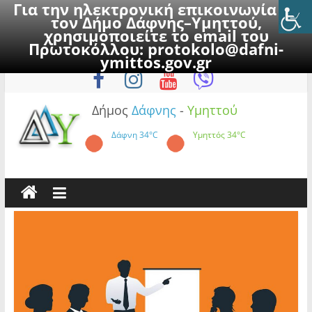
Για την ηλεκτρονική επικοινωνία με
τον Δήμο Δάφνης–Υμηττού,
χρησιμοποιείτε το email του
Πρωτοκόλλου:
protokolo@dafni-
Skip
Παρασκευή, 7 Αυγούστου 2026
ymittos.gov.gr
to
content
Δήμος
Δάφνης
-
Υμηττού
Δάφνη
34°C
Υμηττός
34°C