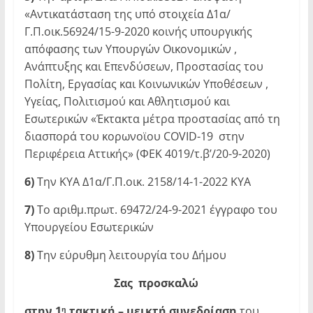
«Αντικατάσταση της υπό στοιχεία Δ1α/
Γ.Π.οικ.56924/15-9-2020 κοινής υπουργικής
απόφασης των Υπουργών Οικονομικών ,
Ανάπτυξης και Επενδύσεων, Προστασίας του
Πολίτη, Εργασίας και Κοινωνικών Υποθέσεων ,
Υγείας, Πολιτισμού και Αθλητισμού και
Εσωτερικών «Έκτακτα μέτρα προστασίας από τη
διασπορά του κορωνοϊου COVID-19 στην
Περιφέρεια Αττικής» (ΦΕΚ 4019/τ.β’/20-9-2020)
6)
Την ΚΥΑ Δ1α/Γ.Π.οικ. 2158/14-1-2022 ΚΥΑ
7)
Το αριθμ.πρωτ. 69472/24-9-2021 έγγραφο του
Υπουργείου Εσωτερικών
8)
Την εύρυθμη λειτουργία του Δήμου
Σας προσκαλώ
στην 1
τακτική – μεικτή συνεδρίαση
του
η