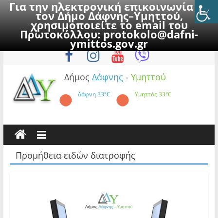
Για την ηλεκτρονική επικοινωνία με
τον Δήμο Δάφνης–Υμηττού,
χρησιμοποιείτε το email του
Πρωτοκόλλου:
protokolo@dafni-
Skip
Παρασκευή, 7 Αυγούστου 2026
ymittos.gov.gr
to
content
Δήμος
Δάφνης
-
Υμηττού
Δάφνη
33°C
Υμηττός
33°C
Προμήθεια ειδών διατροφής