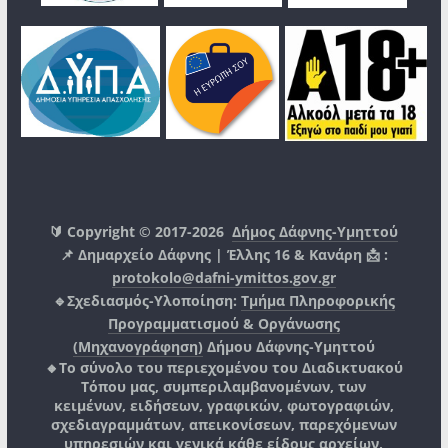
🔰 Copyright © 2017-2026
Δήμος Δάφνης-Υμηττού
📌 Δημαρχείο Δάφνης | Έλλης 16 & Κανάρη 📩 :
protokolo@dafni-ymittos.gov.gr
🔹Σχεδιασμός-Υλοποίηση:
Τμήμα Πληροφορικής
Προγραμματισμού & Οργάνωσης
(Μηχανογράφηση)
Δήμου Δάφνης-Υμηττού
🔸Το σύνολο του περιεχομένου του Διαδικτυακού
Τόπου μας, συμπεριλαμβανομένων, των
κειμένων, ειδήσεων, γραφικών, φωτογραφιών,
σχεδιαγραμμάτων, απεικονίσεων, παρεχόμενων
υπηρεσιών και γενικά κάθε είδους αρχείων,