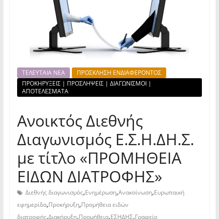
ΤΕΛΕΥΤΑΙΑ ΝΕΑ
ΠΡΟΣΚΛΗΣΗ ΕΝΔΙΑΦΕΡΟΝΤΟΣ
ΠΡΟΚΗΡΥΞΕΙΣ | ΠΡΟΣΛΗΨΕΙΣ | ΔΙΑΓΩΝΙΣΜΟΙ |
ΑΠΟΤΕΛΕΣΜΑΤΑ
Ανοικτός Διεθνής
Διαγωνισμός Ε.Σ.Η.ΔΗ.Σ.
με τίτλο «ΠΡΟΜΗΘΕΙΑ
ΕΙΔΩΝ ΔΙΑΤΡΟΦΗΣ»
,
,
,
Διεθνής διαγωνισμός
Ενημέρωση
Ανακοίνωση
Ευρωπαική
,
,
εφημερίδα
Προκήρυξη
Προμήθεια ειδών
,
,
,
,
διατροφής
Διακήρυξη
Προμήθεια
ΕΣΗΔΗΣ
Γραφείο