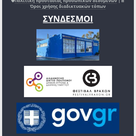
🛡️
Πολιτική προστασίας προσωπικών δεδομένων
|📄
Όροι χρήσης διαδικτυακών τόπων
ΣΥΝΔΕΣΜΟΙ