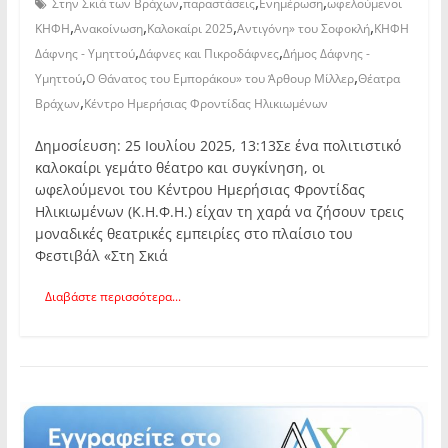
,
,
,
Στην Σκιά των Βράχων
παραστάσεις
Ενημέρωση
ωφελούμενοι
,
,
,
,
ΚΗΦΗ
Ανακοίνωση
Καλοκαίρι 2025
Αντιγόνη» του Σοφοκλή
ΚΗΦΗ
,
,
Δάφνης - Υμηττού
Δάφνες και Πικροδάφνες
Δήμος Δάφνης -
,
,
Υμηττού
Ο Θάνατος του Εμποράκου» του Άρθουρ Μίλλερ
Θέατρα
,
Βράχων
Κέντρο Ημερήσιας Φροντίδας Ηλικιωμένων
Δημοσίευση: 25 Ιουλίου 2025, 13:13Σε ένα πολιτιστικό
καλοκαίρι γεμάτο θέατρο και συγκίνηση, οι
ωφελούμενοι του Κέντρου Ημερήσιας Φροντίδας
Ηλικιωμένων (Κ.Η.Φ.Η.) είχαν τη χαρά να ζήσουν τρεις
μοναδικές θεατρικές εμπειρίες στο πλαίσιο του
Φεστιβάλ «Στη Σκιά
Διαβάστε περισσότερα...