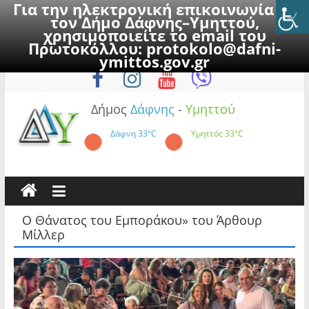
Για την ηλεκτρονική επικοινωνία με
τον Δήμο Δάφνης–Υμηττού,
χρησιμοποιείτε το email του
Πρωτοκόλλου:
protokolo@dafni-
Skip
Σάββατο, 8 Αυγούστου 2026
ymittos.gov.gr
to
content
Δήμος
Δάφνης
-
Υμηττού
Δάφνη
33°C
Υμηττός
33°C
Ο Θάνατος του Εμποράκου» του Άρθουρ
Μίλλερ