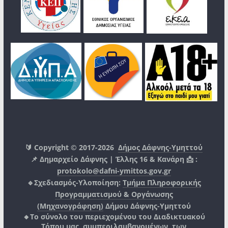
🔰 Copyright © 2017-2026
Δήμος Δάφνης-Υμηττού
📌 Δημαρχείο Δάφνης | Έλλης 16 & Κανάρη 📩 :
protokolo@dafni-ymittos.gov.gr
🔹Σχεδιασμός-Υλοποίηση:
Τμήμα Πληροφορικής
Προγραμματισμού & Οργάνωσης
(Μηχανογράφηση)
Δήμου Δάφνης-Υμηττού
🔸Το σύνολο του περιεχομένου του Διαδικτυακού
Τόπου μας, συμπεριλαμβανομένων, των