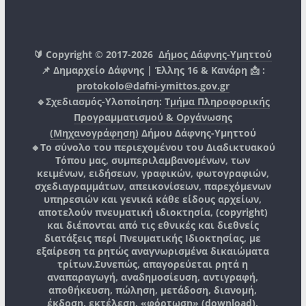
🔰 Copyright © 2017-2026
Δήμος Δάφνης-Υμηττού
📌 Δημαρχείο Δάφνης | Έλλης 16 & Κανάρη 📩 :
protokolo@dafni-ymittos.gov.gr
🔹Σχεδιασμός-Υλοποίηση:
Τμήμα Πληροφορικής
Προγραμματισμού & Οργάνωσης
(Μηχανογράφηση)
Δήμου Δάφνης-Υμηττού
🔸Το σύνολο του περιεχομένου του Διαδικτυακού
Τόπου μας, συμπεριλαμβανομένων, των
κειμένων, ειδήσεων, γραφικών, φωτογραφιών,
σχεδιαγραμμάτων, απεικονίσεων, παρεχόμενων
υπηρεσιών και γενικά κάθε είδους αρχείων,
αποτελούν πνευματική ιδιοκτησία, (copyright)
και διέπονται από τις εθνικές και διεθνείς
διατάξεις περί Πνευματικής Ιδιοκτησίας, με
εξαίρεση τα ρητώς αναγνωρισμένα δικαιώματα
τρίτων.
Συνεπώς, απαγορεύεται ρητά η
αναπαραγωγή, αναδημοσίευση, αντιγραφή,
αποθήκευση, πώληση, μετάδοση, διανομή,
έκδοση, εκτέλεση, «φόρτωση» (download),