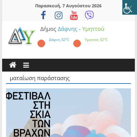
Skip
Παρασκευή, 7 Αυγούστου 2026
to
content
Δήμος
Δάφνης
-
Υμηττού
Δάφνη
32°C
Υμηττός
32°C
ματαίωση παράστασης