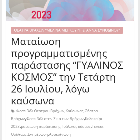
ΘΕΑΤΡΑ ΒΡΑΧΩΝ “ΜΕΛΙΝΑ ΜΕΡΚΟΥΡΗ & ΑΝΝΑ ΣΥΝΟΔΙΝΟΥ”
Ματαίωση
προγραμματισμένης
παράστασης “ΓΥΑΛΙΝΟΣ
ΚΟΣΜΟΣ” την Τετάρτη
26 Ιουλίου, λόγω
καύσωνα
,
,
Φεστιβάλ Θεάτρου Βράχων
Καύσωνας
Θέατρα
,
,
Βράχων
Φεστιβάλ στην Σκιά των Βράχων
Καλοκαίρι
,
,
,
2023
ματαίωση παράστασης
Γυάλινος κόσμος
Τένεσι
,
,
Ουίλιαμς
Ενημέρωση
Ανακοίνωση