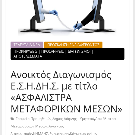
ΤΕΛΕΥΤΑΙΑ ΝΕΑ
ΠΡΟΣΚΛΗΣΗ ΕΝΔΙΑΦΕΡΟΝΤΟΣ
ΠΡΟΚΗΡΥΞΕΙΣ | ΠΡΟΣΛΗΨΕΙΣ | ΔΙΑΓΩΝΙΣΜΟΙ |
ΑΠΟΤΕΛΕΣΜΑΤΑ
Ανοικτός Διαγωνισμός
Ε.Σ.Η.ΔΗ.Σ. με τίτλο
«ΑΣΦΑΛΙΣΤΡΑ
ΜΕΤΑΦΟΡΙΚΩΝ ΜΕΣΩΝ»
,
,
Γραφείο Προμηθειών
Δήμος Δάφνης - Υμηττού
Ασφάλιστρα
,
Μεταφορικών Μέσων
Ανοικτός
,
,
,
Διαγωνισμός
ΚΗΜΔΗΣ
Ενημέρωση
Κάτω των ορίων