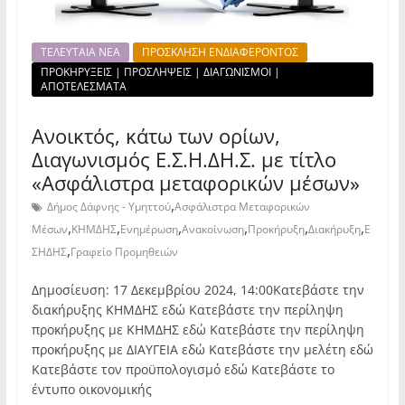
ΤΕΛΕΥΤΑΙΑ ΝΕΑ
ΠΡΟΣΚΛΗΣΗ ΕΝΔΙΑΦΕΡΟΝΤΟΣ
ΠΡΟΚΗΡΥΞΕΙΣ | ΠΡΟΣΛΗΨΕΙΣ | ΔΙΑΓΩΝΙΣΜΟΙ |
ΑΠΟΤΕΛΕΣΜΑΤΑ
Ανοικτός, κάτω των ορίων,
Διαγωνισμός Ε.Σ.Η.ΔΗ.Σ. με τίτλο
«Ασφάλιστρα μεταφορικών μέσων»
,
Δήμος Δάφνης - Υμηττού
Ασφάλιστρα Μεταφορικών
,
,
,
,
,
,
Μέσων
ΚΗΜΔΗΣ
Ενημέρωση
Ανακοίνωση
Προκήρυξη
Διακήρυξη
Ε
,
ΣΗΔΗΣ
Γραφείο Προμηθειών
Δημοσίευση: 17 Δεκεμβρίου 2024, 14:00Κατεβάστε την
διακήρυξης ΚΗΜΔΗΣ εδώ Κατεβάστε την περίληψη
προκήρυξης με ΚΗΜΔΗΣ εδώ Κατεβάστε την περίληψη
προκήρυξης με ΔΙΑΥΓΕΙΑ εδώ Κατεβάστε την μελέτη εδώ
Κατεβάστε τον προϋπολογισμό εδώ Κατεβάστε το
έντυπο οικονομικής