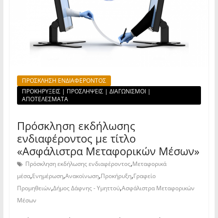
ΠΡΟΣΚΛΗΣΗ ΕΝΔΙΑΦΕΡΟΝΤΟΣ
ΠΡΟΚΗΡΥΞΕΙΣ | ΠΡΟΣΛΗΨΕΙΣ | ΔΙΑΓΩΝΙΣΜΟΙ |
ΑΠΟΤΕΛΕΣΜΑΤΑ
Πρόσκληση εκδήλωσης
ενδιαφέροντος με τίτλο
«Ασφάλιστρα Μεταφορικών Μέσων»
,
Πρόσκληση εκδήλωσης ενδιαφέροντος
Μεταφορικά
,
,
,
,
μέσα
Ενημέρωση
Ανακοίνωση
Προκήρυξη
Γραφείο
,
,
Προμηθειών
Δήμος Δάφνης - Υμηττού
Ασφάλιστρα Μεταφορικών
Μέσων