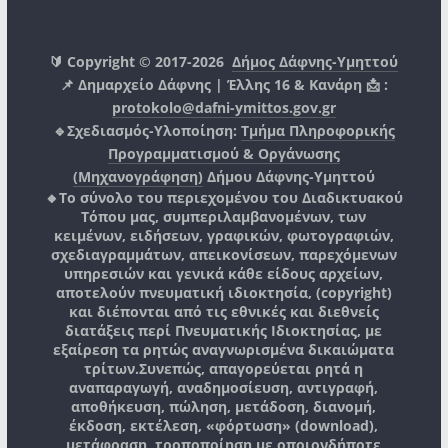
🔰 Copyright © 2017-2026
Δήμος Δάφνης-Υμηττού
📌 Δημαρχείο Δάφνης | Έλλης 16 & Κανάρη 📩 :
protokolo@dafni-ymittos.gov.gr
🔹Σχεδιασμός-Υλοποίηση:
Τμήμα Πληροφορικής
Προγραμματισμού & Οργάνωσης
(Μηχανογράφηση)
Δήμου Δάφνης-Υμηττού
🔸Το σύνολο του περιεχομένου του Διαδικτυακού
Τόπου μας, συμπεριλαμβανομένων, των
κειμένων, ειδήσεων, γραφικών, φωτογραφιών,
σχεδιαγραμμάτων, απεικονίσεων, παρεχόμενων
υπηρεσιών και γενικά κάθε είδους αρχείων,
αποτελούν πνευματική ιδιοκτησία, (copyright)
και διέπονται από τις εθνικές και διεθνείς
διατάξεις περί Πνευματικής Ιδιοκτησίας, με
εξαίρεση τα ρητώς αναγνωρισμένα δικαιώματα
τρίτων.
Συνεπώς, απαγορεύεται ρητά η
αναπαραγωγή, αναδημοσίευση, αντιγραφή,
αποθήκευση, πώληση, μετάδοση, διανομή,
έκδοση, εκτέλεση, «φόρτωση» (download),
μετάφραση, τροποποίηση με οποιονδήποτε