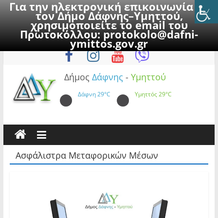
Για την ηλεκτρονική επικοινωνία με
τον Δήμο Δάφνης–Υμηττού,
χρησιμοποιείτε το email του
Πρωτοκόλλου:
protokolo@dafni-
Skip
Παρασκευή, 7 Αυγούστου 2026
ymittos.gov.gr
to
content
Δήμος
Δάφνης
-
Υμηττού
Δάφνη
29°C
Υμηττός
29°C
Ασφάλιστρα Μεταφορικών Μέσων