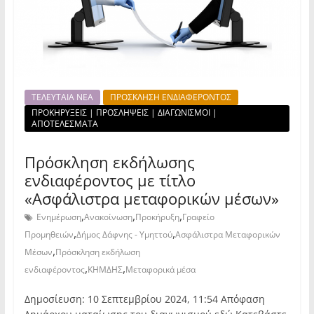
ΤΕΛΕΥΤΑΙΑ ΝΕΑ
ΠΡΟΣΚΛΗΣΗ ΕΝΔΙΑΦΕΡΟΝΤΟΣ
ΠΡΟΚΗΡΥΞΕΙΣ | ΠΡΟΣΛΗΨΕΙΣ | ΔΙΑΓΩΝΙΣΜΟΙ |
ΑΠΟΤΕΛΕΣΜΑΤΑ
Πρόσκληση εκδήλωσης
ενδιαφέροντος με τίτλο
«Ασφάλιστρα μεταφορικών μέσων»
,
,
,
Ενημέρωση
Ανακοίνωση
Προκήρυξη
Γραφείο
,
,
Προμηθειών
Δήμος Δάφνης - Υμηττού
Ασφάλιστρα Μεταφορικών
,
Μέσων
Πρόσκληση εκδήλωση
,
,
ενδιαφέροντος
ΚΗΜΔΗΣ
Μεταφορικά μέσα
Δημοσίευση: 10 Σεπτεμβρίου 2024, 11:54 Απόφαση