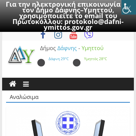
Για την ηλεκτρονική επικοινωνία με
τον Δήμο Δάφνης–Υμηττού,
χρησιμοποιείτε το email του
Πρωτοκόλλου:
protokolo@dafni-
Skip
Παρασκευή, 7 Αυγούστου 2026
ymittos.gov.gr
to
content
Δήμος
Δάφνης
-
Υμηττού
Δάφνη
29°C
Υμηττός
28°C
Αναλώσιμα