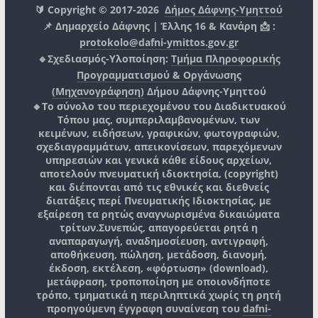
🔰 Copyright © 2017-2026
Δήμος Δάφνης-Υμηττού
📌 Δημαρχείο Δάφνης | Έλλης 16 & Κανάρη 📩 :
protokolo@dafni-ymittos.gov.gr
🔹Σχεδιασμός-Υλοποίηση:
Τμήμα Πληροφορικής
Προγραμματισμού & Οργάνωσης
(Μηχανογράφηση)
Δήμου Δάφνης-Υμηττού
🔸Το σύνολο του περιεχομένου του Διαδικτυακού
Τόπου μας, συμπεριλαμβανομένων, των
κειμένων, ειδήσεων, γραφικών, φωτογραφιών,
σχεδιαγραμμάτων, απεικονίσεων, παρεχόμενων
υπηρεσιών και γενικά κάθε είδους αρχείων,
αποτελούν πνευματική ιδιοκτησία, (copyright)
και διέπονται από τις εθνικές και διεθνείς
διατάξεις περί Πνευματικής Ιδιοκτησίας, με
εξαίρεση τα ρητώς αναγνωρισμένα δικαιώματα
τρίτων.
Συνεπώς, απαγορεύεται ρητά η
αναπαραγωγή, αναδημοσίευση, αντιγραφή,
αποθήκευση, πώληση, μετάδοση, διανομή,
έκδοση, εκτέλεση, «φόρτωση» (download),
μετάφραση, τροποποίηση με οποιονδήποτε
τρόπο, τμηματικά η περιληπτικά χωρίς τη ρητή
προηγούμενη έγγραφη συναίνεση του
dafni-