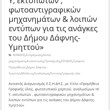
Υ, εκτυπωτών ,
φωτοαντιγραφικών
μηχανημάτων & λοιπών
εντύπων για τις ανάγκες
του Δήμου Δάφνης-
Υμηττού»
,
,
ΚΗΜΔΗΣ
Ενημέρωση
λοιπά
,
,
,
,
μηχανήματα
Ανακοίνωση
Προκήρυξη
ΕΣΗΔΗΣ
Γραφείο
,
Προμηθειών
Δήμος Δάφνης -
,
,
,
,
Υμηττού
Μελάνια
Αναλώσιμα
Έντυπα
Γραφικής ύλη
Ανοικτός Διαγωνισμός Ε.Σ.Η.ΔΗ.Σ. με τίτλο «Προμήθεια
Γραφικής ύλης, φωτοτυπικού χαρτιού, αναλωσίμων Η/
Υ, εκτυπωτών , φωτοαντιγραφικών μηχανημάτων &
λοιπών εντύπων για τις ανάγκες του Δήμου Δάφνης-
Υμηττού»