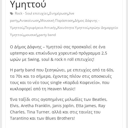
Υμηττού
,
,
Rock - Soul επιτυχίες
Ενημέρωση
live
,
,
,
party
Ανακοίνωση
Μουσική Παράσταση
Δήμος Δάφνης -
,
,
,
Υμηττού
Περιφέρεια Αττικής
Κοινότητα Υμηττού
πρώην Δημαρχείο
,
,
Υμηττού
μουσική
party band
Ο Δήμος Δάφνης – Υμηττού σας προσκαλεί σε ένα
uptempo και επικίνδυνα χορευτικό πρόγραμμα 2,5
ωρών με Swing, soul & rock n roll επιτυχίες!
Η party band που ξεσηκώνει, με επιτυχίες από τα 60s,
τα 70s και το σήμερα, έχοντας πλέον στις αποσκευές
τους και το νέο τους single «Καρδιά Καφενείο», που
κυκλοφορεί από τη Heaven Music!
Ένα ταξίδι στις αγαπημένες μελωδίες των Beatles,
Elvis, Aretha Franklin, Janis Joplin, Etta James, Ray
Charles, Tina Turner, αλλά και στις ταινίες του
Tarantino και των Blues Brothers!