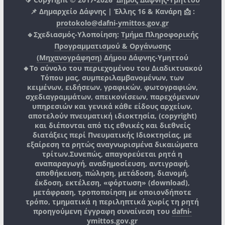
📌 Δημαρχείο Δάφνης | Έλλης 16 & Κανάρη 📩 :
protokolo@dafni-ymittos.gov.gr
🔹Σχεδιασμός-Υλοποίηση:
Τμήμα Πληροφορικής
Προγραμματισμού & Οργάνωσης
(Μηχανογράφηση)
Δήμου Δάφνης-Υμηττού
🔸Το σύνολο του περιεχομένου του Διαδικτυακού
Τόπου μας, συμπεριλαμβανομένων, των
κειμένων, ειδήσεων, γραφικών, φωτογραφιών,
σχεδιαγραμμάτων, απεικονίσεων, παρεχόμενων
υπηρεσιών και γενικά κάθε είδους αρχείων,
αποτελούν πνευματική ιδιοκτησία, (copyright)
και διέπονται από τις εθνικές και διεθνείς
διατάξεις περί Πνευματικής Ιδιοκτησίας, με
εξαίρεση τα ρητώς αναγνωρισμένα δικαιώματα
τρίτων.
Συνεπώς, απαγορεύεται ρητά η
αναπαραγωγή, αναδημοσίευση, αντιγραφή,
αποθήκευση, πώληση, μετάδοση, διανομή,
έκδοση, εκτέλεση, «φόρτωση» (download),
μετάφραση, τροποποίηση με οποιονδήποτε
τρόπο, τμηματικά η περιληπτικά χωρίς τη ρητή
προηγούμενη έγγραφη συναίνεση του
dafni-
ymittos.gov.gr