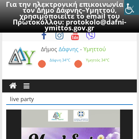
Για την ηλεκτρονική επικοινωνία με
τον Δήμο Δάφνης–Υμηττού,
χρησιμοποιείτε το email του
Πρωτοκόλλου:
protokolo@dafni-
Skip
Παρασκευή, 7 Αυγούστου 2026
ymittos.gov.gr
to
content
Δήμος
Δάφνης
-
Υμηττού
Δάφνη
34°C
Υμηττός
34°C
live party