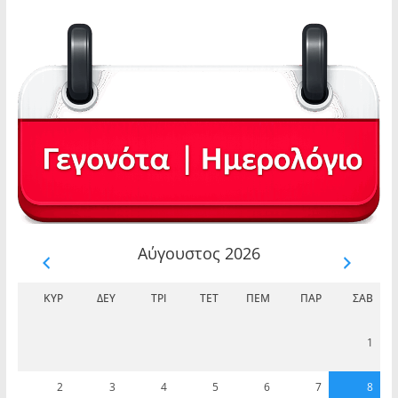
Αύγουστος 2026
ΚΥΡ
ΔΕΥ
ΤΡΊ
ΤΕΤ
ΠΈΜ
ΠΑΡ
ΣΆΒ
1
2
3
4
5
6
7
8