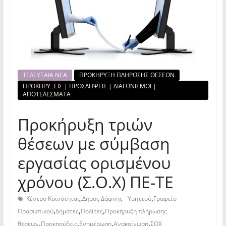
ΤΕΛΕΥΤΑΙΑ ΝΕΑ
ΠΡΟΚΗΡΥΞΗ ΠΛΗΡΩΣΗΣ ΘΕΣΕΩΝ
ΠΡΟΚΗΡΥΞΕΙΣ | ΠΡΟΣΛΗΨΕΙΣ | ΔΙΑΓΩΝΙΣΜΟΙ |
ΑΠΟΤΕΛΕΣΜΑΤΑ
Προκήρυξη τριών
θέσεων με σύμβαση
εργασίας ορισμένου
χρόνου (Σ.Ο.Χ) ΠΕ-ΤΕ
,
,
Κέντρο Κοινότητας
Δήμος Δάφνης - Υμηττού
Γραφείο
,
,
,
Προσωπικού
Δημότες
Πολίτες
Προκήρυξη πλήρωσης
,
,
,
,
θέσεων
Προκηρύξεις
Ενημέρωση
Ανακοίνωση
ΣΟΧ