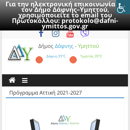
Για την ηλεκτρονική επικοινωνία με
τον Δήμο Δάφνης–Υμηττού,
χρησιμοποιείτε το email του
Πρωτοκόλλου:
protokolo@dafni-
Skip
Σάββατο, 8 Αυγούστου 2026
ymittos.gov.gr
to
content
Δήμος
Δάφνης
-
Υμηττού
Δάφνη
35°C
Υμηττός
35°C
Πρόγραμμα Αττική 2021-2027