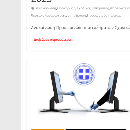
,
,
,
Ανακοίνωση
Προκήρυξη
Σχολικές Επιτροπές
Αποτελέσμα
,
,
,
θέσεων
Καθαρίστριες
Ενημέρωση
Προσωρινός πίνακας
Ανακοίνωση Προσωρινών αποτελέσματων Σχολικών
Διαβάστε περισσότερα...