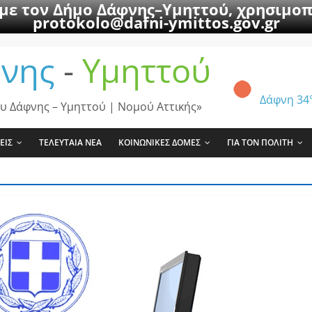
 με τον Δήμο Δάφνης–Υμηττού, χρησιμοπ
protokolo@dafni-ymittos.gov.gr
νης
-
Υμηττού
Δάφνη
34
υ Δάφνης – Υμηττού | Νομού Αττικής»
ΕΙΣ
ΤΕΛΕΥΤΑΙΑ ΝΕΑ
ΚΟΙΝΩΝΙΚΕΣ ΔΟΜΕΣ
ΓΙΑ ΤΟΝ ΠΟΛΙΤΗ