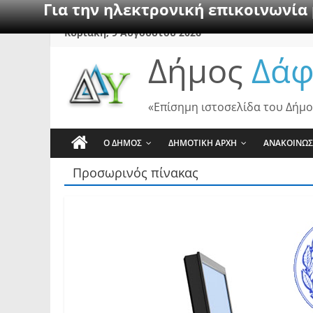
Για την ηλεκτρονική επικοινωνία
Skip
Κυριακή, 9 Αυγούστου 2026
to
Δήμος
Δάφ
content
«Επίσημη ιστοσελίδα του Δήμο
Ο ΔΗΜΟΣ
ΔΗΜΟΤΙΚΗ ΑΡΧΗ
ΑΝΑΚΟΙΝΩΣ
Προσωρινός πίνακας