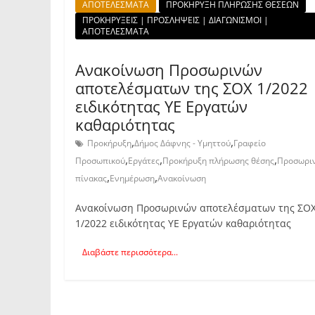
ΑΠΟΤΕΛΕΣΜΑΤΑ
ΠΡΟΚΗΡΥΞΗ ΠΛΗΡΩΣΗΣ ΘΕΣΕΩΝ
ΠΡΟΚΗΡΥΞΕΙΣ | ΠΡΟΣΛΗΨΕΙΣ | ΔΙΑΓΩΝΙΣΜΟΙ |
ΑΠΟΤΕΛΕΣΜΑΤΑ
Ανακοίνωση Προσωρινών
αποτελέσματων της ΣΟΧ 1/2022
ειδικότητας ΥΕ Εργατών
καθαριότητας
,
,
Προκήρυξη
Δήμος Δάφνης - Υμηττού
Γραφείο
,
,
,
Προσωπικού
Εργάτες
Προκήρυξη πλήρωσης θέσης
Προσωρι
,
,
πίνακας
Ενημέρωση
Ανακοίνωση
Ανακοίνωση Προσωρινών αποτελέσματων της ΣΟ
1/2022 ειδικότητας ΥΕ Εργατών καθαριότητας
Διαβάστε περισσότερα...