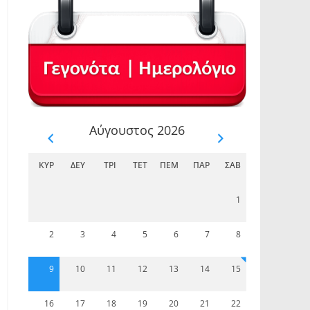
Αύγουστος 2026
ΚΥΡ
ΔΕΥ
ΤΡΊ
ΤΕΤ
ΠΈΜ
ΠΑΡ
ΣΆΒ
1
2
3
4
5
6
7
8
9
10
11
12
13
14
15
16
17
18
19
20
21
22