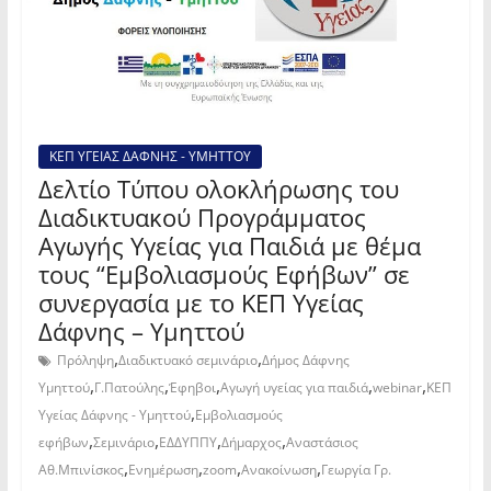
ΚΕΠ ΥΓΕΙΑΣ ΔΑΦΝΗΣ - ΥΜΗΤΤΟΥ
Δελτίο Τύπου ολοκλήρωσης του
Διαδικτυακού Προγράμματος
Αγωγής Υγείας για Παιδιά με θέμα
τους “Εμβολιασμούς Εφήβων” σε
συνεργασία με το ΚΕΠ Υγείας
Δάφνης – Υμηττού
,
,
Πρόληψη
Διαδικτυακό σεμινάριο
Δήμος Δάφνης
,
,
,
,
,
Υμηττού
Γ.Πατούλης
Έφηβοι
Αγωγή υγείας για παιδιά
webinar
ΚΕΠ
,
Υγείας Δάφνης - Υμηττού
Εμβολιασμούς
,
,
,
,
εφήβων
Σεμινάριο
ΕΔΔΥΠΠΥ
Δήμαρχος
Αναστάσιος
,
,
,
,
Αθ.Μπινίσκος
Ενημέρωση
zoom
Ανακοίνωση
Γεωργία Γρ.