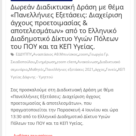
Δωρεάν Διαδικτυακή Δράση με θέμα
«Πανελλήνιες Εξετάσεις: Διαχείριση
άγχους προετοιμασίας &
αποτελεσμάτων» από το Ελληνικό
Διαδημοτικό Δίκτυο Υγιών Πόλεων
του ΠΟΥ και τα ΚΕΠ Υγείας.
,
,
,
ΕΔΔΥΠΠΥ
Αναστάσιος Αθ.Μπινίσκος
zoom
Γεωργία Γρ.
,
,
,
,
Σκιαδοπούλου
Ενημέρωση
zoom client
Ανακοίνωση
Διαδικτυακό
,
,
,
,
,
σεμινάριο
Μαθητές
Πανελλήνιες εξετάσεις 2021
άγχος
Γονείς
ΚΕΠ
Υγείας Δάφνης - Υμηττού
Σας προσκαλούμε στη Διαδικτυακή Δράση με θέμα
«Πανελλήνιες Εξετάσεις: Διαχείριση άγχους
προετοιμασίας & αποτελεσμάτων», που
πραγματοποιείται την Παρασκευή 4 Ιουνίου και ώρα
13:30 από το Ελληνικό Διαδημοτικό Δίκτυο Υγιών
Πόλεων του ΠΟΥ και τα ΚΕΠ Υγείας.
Διαβάστε περισσότερα...