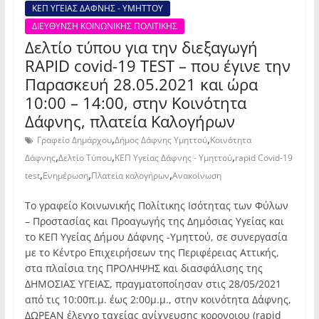
ΚΕΠ ΥΓΕΙΑΣ ΔΑΦΝΗΣ - ΥΜΗΤΤΟΥ
ΔΙΕΥΘΥΝΣΗ ΚΟΙΝΩΝΙΚΗΣ ΠΟΛΙΤΙΚΗΣ
Δελτίο τύπου για την διεξαγωγή
RAPID covid-19 TEST – που έγινε την
Παρασκευή 28.05.2021 και ώρα
10:00 – 14:00, στην Kοινότητα
Δάφνης, πλατεία Καλογήρων
,
,
Γραφείο Δημάρχου
Δήμος Δάφνης Υμηττού
Κοινότητα
,
,
,
Δάφνης
Δελτίο Τύπου
ΚΕΠ Υγείας Δάφνης - Υμηττού
rapid Covid-19
,
,
,
test
Ενημέρωση
Πλατεία καλογήρων
Ανακοίνωση
Το γραφείο Κοινωνικής Πολίτικης Ισότητας των Φύλων
– Προστασίας και Προαγωγής της Δημόσιας Υγείας και
το ΚΕΠ Υγείας Δήμου Δάφνης -Υμηττού, σε συνεργασία
με το Κέντρο Επιχειρήσεων της Περιφέρειας Αττικής,
στα πλαίσια της ΠΡΟΛΗΨΗΣ και διασφάλισης της
ΔΗΜΟΣΙΑΣ ΥΓΕΙΑΣ, πραγματοποίησαν στις 28/05/2021
από τις 10:00π.μ. έως 2:00μ.μ., στην κοινότητα Δάφνης,
ΔΩΡΕΑΝ έλεγχο ταχείας ανίχνευσης κορονοιου (rapid