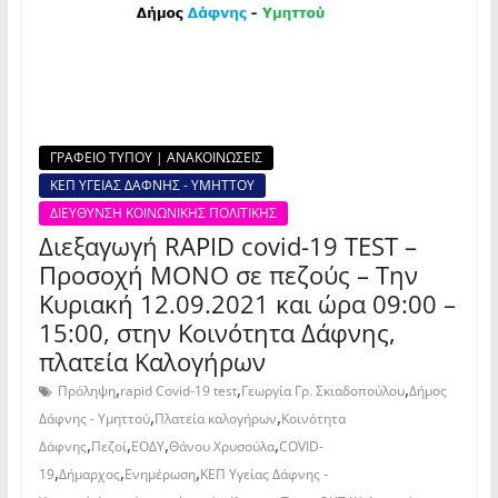
ΓΡΑΦΕΙΟ ΤΥΠΟΥ | ΑΝΑΚΟΙΝΩΣΕΙΣ
ΚΕΠ ΥΓΕΙΑΣ ΔΑΦΝΗΣ - ΥΜΗΤΤΟΥ
ΔΙΕΥΘΥΝΣΗ ΚΟΙΝΩΝΙΚΗΣ ΠΟΛΙΤΙΚΗΣ
Διεξαγωγή RAPID covid-19 TEST –
Προσοχή ΜΟΝΟ σε πεζούς – Την
Κυριακή 12.09.2021 και ώρα 09:00 –
15:00, στην Kοινότητα Δάφνης,
πλατεία Καλογήρων
,
,
,
Πρόληψη
rapid Covid-19 test
Γεωργία Γρ. Σκιαδοπούλου
Δήμος
,
,
Δάφνης - Υμηττού
Πλατεία καλογήρων
Κοινότητα
,
,
,
,
Δάφνης
Πεζοί
ΕΟΔΥ
Θάνου Χρυσούλα
COVID-
,
,
,
19
Δήμαρχος
Ενημέρωση
ΚΕΠ Υγείας Δάφνης -