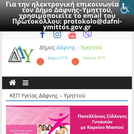
Για την ηλεκτρονική επικοινωνία με
τον Δήμο Δάφνης–Υμηττού,
χρησιμοποιείτε το email του
Πρωτοκόλλου:
protokolo@dafni-
Skip
Πέμπτη, 6 Αυγούστου 2026
ymittos.gov.gr
to
content
Δήμος
Δάφνης
-
Υμηττού
Δάφνη
31°C
Υμηττός
31°C
ΚΕΠ Υγείας Δάφνης – Υμηττού