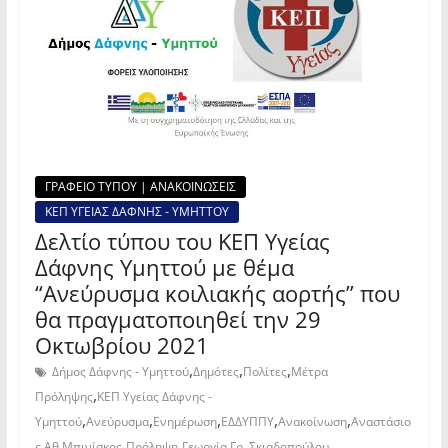
ΓΡΑΦΕΙΟ ΤΥΠΟΥ | ΑΝΑΚΟΙΝΩΣΕΙΣ
ΚΕΠ ΥΓΕΙΑΣ ΔΑΦΝΗΣ - ΥΜΗΤΤΟΥ
Δελτίο τύπου του ΚΕΠ Υγείας
Δάφνης Υμηττού με θέμα
“Ανεύρυσμα κοιλιακής αορτής” που
θα πραγματοποιηθεί την 29
Οκτωβρίου 2021
,
,
,
Δήμος Δάφνης - Υμηττού
Δημότες
Πολίτες
Μέτρα
,
Πρόληψης
ΚΕΠ Υγείας Δάφνης -
,
,
,
,
,
Υμηττού
Ανεύρυσμα
Ενημέρωση
ΕΔΔΥΠΠΥ
Ανακοίνωση
Αναστάσιο
,
,
ς Αθ.Μπινίσκος
Πρόληψη
Γεωργία Γρ. Σκιαδοπούλου