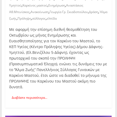
,
,
,
Υμηττού
Καρκίνος μαστού
Ενημέρωση
Αναστάσιος
,
,
,
,
Αθ.Μπινίσκος
Ανακοίνωση
Γεωργία Γρ. Σκιαδοπούλου
Δράση
'Αλμα
,
,
,
ζωής
Πρόληψη
σύλλογος
ελπίδα
Με αφορμή την επίσημη διεθνή θεσμοθέτηση του
Οκτωβρίου ως μήνας Ενημέρωσης και
Ευαισθητοποίησης για τον Καρκίνο του Μαστού, το
ΚΕΠ Υγείας (Κέντρο Πρόληψης Υγείας) Δήμου Δάφνης-
Υμηττού, (Ελ.Βενιζέλου 5-Δάφνη), έχοντας ως
πρωταρχικό του σκοπό την ΠΡΟΛΗΨΗ
(Προσυμπτωματικό Έλεγχο), ενώνει τις δυνάμεις του με
το ‘’Άλμα Ζωής’’ Πανελλήνιος Σύλλογος Γυναικών με
Καρκίνο Μαστού, έτσι ώστε να διαδοθεί το μήνυμα της
ΠΡΟΛΗΨΗΣ του Καρκίνου του Μαστού ακόμη πιο
δυνατά.
Διαβάστε περισσότερα...