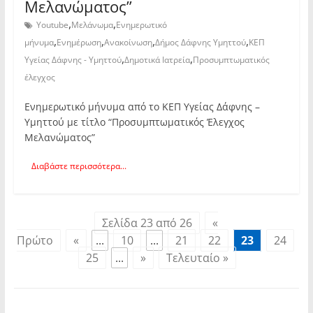
Μελανώματος”
,
,
Youtube
Μελάνωμα
Ενημερωτικό
,
,
,
,
μήνυμα
Ενημέρωση
Ανακοίνωση
Δήμος Δάφνης Υμηττού
ΚΕΠ
,
,
Υγείας Δάφνης - Υμηττού
Δημοτικά Ιατρεία
Προσυμπτωματικός
έλεγχος
Ενημερωτικό μήνυμα από το ΚΕΠ Υγείας Δάφνης –
Υμηττού με τίτλο “Προσυμπτωματικός Έλεγχος
Μελανώματος”
Διαβάστε περισσότερα...
Σελίδα 23 από 26
«
Πρώτο
«
...
10
...
21
22
23
24
25
...
»
Τελευταίο »