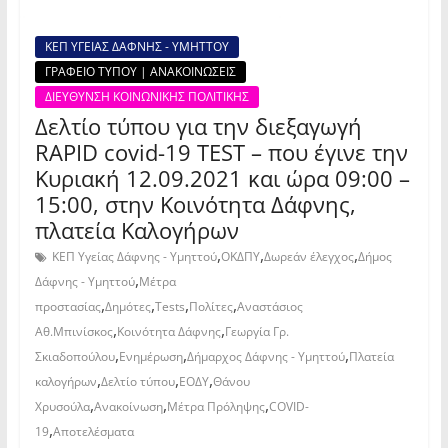
ΚΕΠ ΥΓΕΙΑΣ ΔΑΦΝΗΣ - ΥΜΗΤΤΟΥ
ΓΡΑΦΕΙΟ ΤΥΠΟΥ | ΑΝΑΚΟΙΝΩΣΕΙΣ
ΔΙΕΥΘΥΝΣΗ ΚΟΙΝΩΝΙΚΗΣ ΠΟΛΙΤΙΚΗΣ
Δελτίο τύπου για την διεξαγωγή
RAPID covid-19 TEST – που έγινε την
Κυριακή 12.09.2021 και ώρα 09:00 –
15:00, στην Kοινότητα Δάφνης,
πλατεία Καλογήρων
,
,
,
ΚΕΠ Υγείας Δάφνης - Υμηττού
ΟΚΔΠΥ
Δωρεάν έλεγχος
Δήμος
,
Δάφνης - Υμηττού
Μέτρα
,
,
,
,
προστασίας
Δημότες
Tests
Πολίτες
Αναστάσιος
,
,
Αθ.Μπινίσκος
Κοινότητα Δάφνης
Γεωργία Γρ.
,
,
,
Σκιαδοπούλου
Ενημέρωση
Δήμαρχος Δάφνης - Υμηττού
Πλατεία
,
,
,
καλογήρων
Δελτίο τύπου
ΕΟΔΥ
Θάνου
,
,
,
Χρυσούλα
Ανακοίνωση
Μέτρα Πρόληψης
COVID-
,
19
Αποτελέσματα