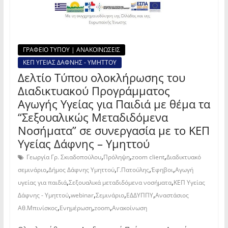
ΓΡΑΦΕΙΟ ΤΥΠΟΥ | ΑΝΑΚΟΙΝΩΣΕΙΣ
ΚΕΠ ΥΓΕΙΑΣ ΔΑΦΝΗΣ - ΥΜΗΤΤΟΥ
Δελτίο Τύπου ολοκλήρωσης του
Διαδικτυακού Προγράμματος
Αγωγής Υγείας για Παιδιά με θέμα τα
“Σεξουαλικώς Μεταδιδόμενα
Νοσήματα” σε συνεργασία με το ΚΕΠ
Υγείας Δάφνης – Υμηττού
,
,
,
Γεωργία Γρ. Σκιαδοπούλου
Πρόληψη
zoom client
Διαδικτυακό
,
,
,
,
σεμινάριο
Δήμος Δάφνης Υμηττού
Γ.Πατούλης
Έφηβοι
Αγωγή
,
,
υγείας για παιδιά
Σεξουαλικά μεταδιδόμενα νοσήματα
ΚΕΠ Υγείας
,
,
,
,
Δάφνης - Υμηττού
webinar
Σεμινάριο
ΕΔΔΥΠΠΥ
Αναστάσιος
,
,
,
Αθ.Μπινίσκος
Ενημέρωση
zoom
Ανακοίνωση