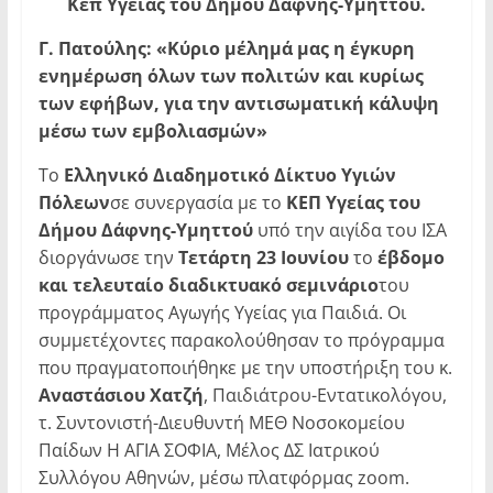
Κεπ Υγείας του Δήμου Δάφνης-Υμηττού.
Γ. Πατούλης: «Κύριο μέλημά μας η έγκυρη
ενημέρωση όλων των πολιτών και κυρίως
των εφήβων, για την αντισωματική κάλυψη
μέσω των εμβολιασμών»
Tο
Ελληνικό Διαδημοτικό Δίκτυο Υγιών
Πόλεων
σε συνεργασία με το
ΚΕΠ Υγείας του
Δήμου Δάφνης-Υμηττού
υπό την αιγίδα του ΙΣΑ
διοργάνωσε την
Τετάρτη 23 Ιουνίου
το
έβδομο
και τελευταίο
διαδικτυακό σεμινάριο
του
προγράμματος Αγωγής Υγείας για Παιδιά. Οι
συμμετέχοντες παρακολούθησαν το πρόγραμμα
που πραγματοποιήθηκε με την υποστήριξη του κ.
Αναστάσιου Χατζή
, Παιδιάτρου-Εντατικολόγου,
τ. Συντονιστή-Διευθυντή ΜΕΘ Νοσοκομείου
Παίδων Η ΑΓΙΑ ΣΟΦΙΑ, Μέλος ΔΣ Ιατρικού
Συλλόγου Αθηνών, μέσω πλατφόρμας zoom.