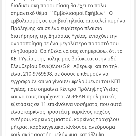
διαδικτυακή παρουσίαση θα έχει το πολύ
σημαντικό θέμα ΄΄Εμβολιασμοί Εφήβων’’. Ο
εμβολιασμός σε εφηβική ηλικία, αποτελεί πυρήνα
Πρόληψης και σε ένα ευρύτερο πλαίσιο
διατήρησης της Δημόσιας Υγείας, ενισχύει την
ανοσοποίηση σε ένα μεγαλύτερο ποσοστό του
πληθυσμού. Θα ήθελα να σας ενημερώσω, ότι το
ΚΕΠ Υγείας της πόλης μας βρίσκεται στην οδό
Ελευθερίου Βενιζέλου 5 κ΄ Αβέρωφ και το τηλ.
είναι 210-9769598, σε όσους επιθυμούν να
εγγραφούν και να γίνουν ωφελούμενοι του ΚΕΠ
Υγείας, που σημαίνει Κέντρο Πρόληψης Υγείας
και να τους παρέχονται ΔΩΡΕΑΝ προληπτικές
εξετάσεις σε 11 επικίνδυνα νοσήματα, που αυτά
είναι: καρκίνος προστάτη, καρκίνος παχέος
εντέρου, καρκίνος μαστού, καρκίνος τραχήλου
μήτρας, καρδιαγγειακοί κίνδυνοι, ανεύρυσμα
κοιλιακής αορτής, μελάνωμα, κατάθλιψη,