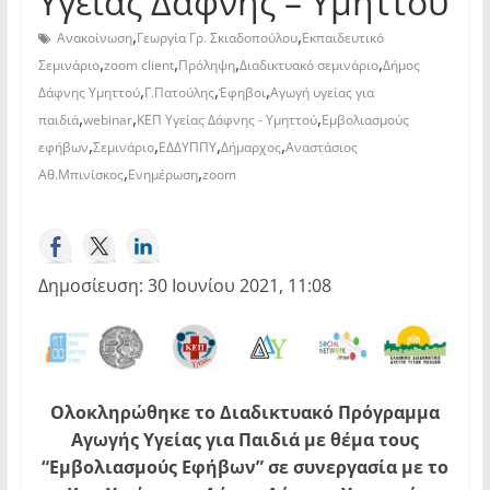
Υγείας Δάφνης – Υμηττού
,
,
Ανακοίνωση
Γεωργία Γρ. Σκιαδοπούλου
Εκπαιδευτικό
,
,
,
,
Σεμινάριο
zoom client
Πρόληψη
Διαδικτυακό σεμινάριο
Δήμος
,
,
,
Δάφνης Υμηττού
Γ.Πατούλης
Έφηβοι
Αγωγή υγείας για
,
,
,
παιδιά
webinar
ΚΕΠ Υγείας Δάφνης - Υμηττού
Εμβολιασμούς
,
,
,
,
εφήβων
Σεμινάριο
ΕΔΔΥΠΠΥ
Δήμαρχος
Αναστάσιος
,
,
Αθ.Μπινίσκος
Ενημέρωση
zoom
Δημοσίευση: 30 Ιουνίου 2021, 11:08
Ολοκληρώθηκε το Διαδικτυακό Πρόγραμμα
Αγωγής Υγείας για Παιδιά με θέμα τους
“Εμβολιασμούς Εφήβων” σε συνεργασία με το