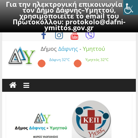
Για την ηλεκτρονική επικοινωνία με
τον Δήμο Δάφνης–Υμηττού,
χρησιμοποιείτε το email του
Πρωτοκόλλου:
protokolo@dafni-
Skip
Κυριακή, 9 Αυγούστου 2026
ymittos.gov.gr
to
content
Δήμος
Δάφνης
-
Υμηττού
Δάφνη
32°C
Υμηττός
32°C