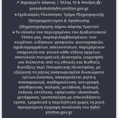
📌 Δημαρχείο Δάφνης | Έλλης 16 & Κανάρη 📩 :
protokolo@dafni-ymittos.gov.gr
🔹Σχεδιασμός-Υλοποίηση:
Τμήμα Πληροφορικής
Προγραμματισμού & Οργάνωσης
(Μηχανογράφηση)
Δήμου Δάφνης-Υμηττού
🔸Το σύνολο του περιεχομένου του Διαδικτυακού
Τόπου μας, συμπεριλαμβανομένων, των
κειμένων, ειδήσεων, γραφικών, φωτογραφιών,
σχεδιαγραμμάτων, απεικονίσεων, παρεχόμενων
υπηρεσιών και γενικά κάθε είδους αρχείων,
αποτελούν πνευματική ιδιοκτησία, (copyright)
και διέπονται από τις εθνικές και διεθνείς
διατάξεις περί Πνευματικής Ιδιοκτησίας, με
εξαίρεση τα ρητώς αναγνωρισμένα δικαιώματα
τρίτων.
Συνεπώς, απαγορεύεται ρητά η
αναπαραγωγή, αναδημοσίευση, αντιγραφή,
αποθήκευση, πώληση, μετάδοση, διανομή,
έκδοση, εκτέλεση, «φόρτωση» (download),
μετάφραση, τροποποίηση με οποιονδήποτε
τρόπο, τμηματικά η περιληπτικά χωρίς τη ρητή
προηγούμενη έγγραφη συναίνεση του
dafni-
ymittos.gov.gr