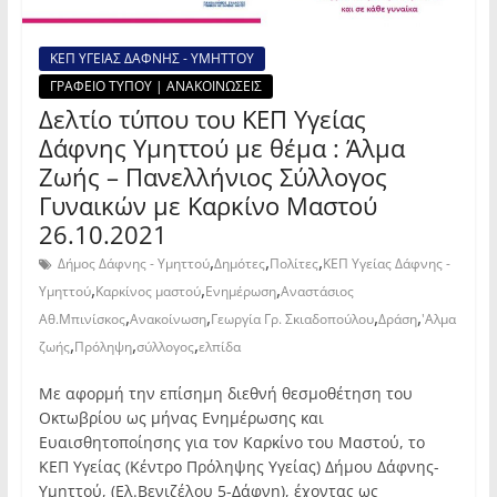
ΚΕΠ ΥΓΕΙΑΣ ΔΑΦΝΗΣ - ΥΜΗΤΤΟΥ
ΓΡΑΦΕΙΟ ΤΥΠΟΥ | ΑΝΑΚΟΙΝΩΣΕΙΣ
Δελτίο τύπου του ΚΕΠ Υγείας
Δάφνης Υμηττού με θέμα : Άλμα
Ζωής – Πανελλήνιος Σύλλογος
Γυναικών με Καρκίνο Μαστού
26.10.2021
,
,
,
Δήμος Δάφνης - Υμηττού
Δημότες
Πολίτες
ΚΕΠ Υγείας Δάφνης -
,
,
,
Υμηττού
Καρκίνος μαστού
Ενημέρωση
Αναστάσιος
,
,
,
,
Αθ.Μπινίσκος
Ανακοίνωση
Γεωργία Γρ. Σκιαδοπούλου
Δράση
'Αλμα
,
,
,
ζωής
Πρόληψη
σύλλογος
ελπίδα
Με αφορμή την επίσημη διεθνή θεσμοθέτηση του
Οκτωβρίου ως μήνας Ενημέρωσης και
Ευαισθητοποίησης για τον Καρκίνο του Μαστού, το
ΚΕΠ Υγείας (Κέντρο Πρόληψης Υγείας) Δήμου Δάφνης-
Υμηττού, (Ελ.Βενιζέλου 5-Δάφνη), έχοντας ως