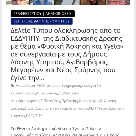
ΓΡΑΦΕΙΟ ΤΥΠΟΥ | ΑΝΑΚΟΙΝΩΣΕΙΣ
ΚΕΠ ΥΓΕΙΑΣ ΔΑΦΝΗΣ - ΥΜΗΤΤΟΥ
Δελτίο Τύπου ολοκλήρωσης από το
ΕΔΔΥΠΠΥ, της Διαδικτυακής Δράσης
με θέμα «Φυσική Άσκηση και Υγεία»
σε συνεργασία με τους Δήμους
Δάφνης Υμηττού, Αγ.Βαρβάρας,
Μεγαρέων και Νέας Σμύρνης που
έγινε την…
,
,
Αναστάσιος Αθ.Μπινίσκος
Ενημέρωση
Γεωργία Γρ.
,
,
Σκιαδοπούλου
Ανακοίνωση
Διαδικτυακό
,
,
,
,
,
σεμινάριο
Δράση
Γ.Πατούλης
Πρόληψη
Φυσική αγωγή
Φυσική
,
,
,
άσκηση
Δήμος Δάφνης Υμηττού
Δελτίο Τύπου
ΚΕΠ Υγείας Δάφνης -
,
Υμηττού
ΕΔΔΥΠΠΥ
Το Εθνικό Διαδημοτικό Δίκτυο Υγιών Πόλεων-
Προαγωγής Υγείας (ΕΔΔΥΠΠΥ), σε συνεργασία με τους