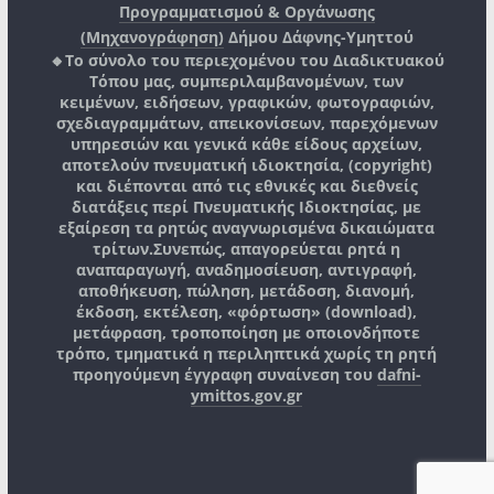
Προγραμματισμού & Οργάνωσης
(Μηχανογράφηση)
Δήμου Δάφνης-Υμηττού
🔸Το σύνολο του περιεχομένου του Διαδικτυακού
Τόπου μας, συμπεριλαμβανομένων, των
κειμένων, ειδήσεων, γραφικών, φωτογραφιών,
σχεδιαγραμμάτων, απεικονίσεων, παρεχόμενων
υπηρεσιών και γενικά κάθε είδους αρχείων,
αποτελούν πνευματική ιδιοκτησία, (copyright)
και διέπονται από τις εθνικές και διεθνείς
διατάξεις περί Πνευματικής Ιδιοκτησίας, με
εξαίρεση τα ρητώς αναγνωρισμένα δικαιώματα
τρίτων.
Συνεπώς, απαγορεύεται ρητά η
αναπαραγωγή, αναδημοσίευση, αντιγραφή,
αποθήκευση, πώληση, μετάδοση, διανομή,
έκδοση, εκτέλεση, «φόρτωση» (download),
μετάφραση, τροποποίηση με οποιονδήποτε
τρόπο, τμηματικά η περιληπτικά χωρίς τη ρητή
προηγούμενη έγγραφη συναίνεση του
dafni-
ymittos.gov.gr