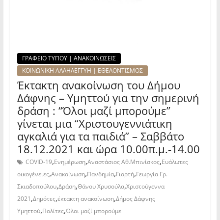
ΓΡΑΦΕΙΟ ΤΥΠΟΥ | ΑΝΑΚΟΙΝΩΣΕΙΣ
ΚΟΙΝΩΝΙΚΗ ΑΛΛΗΛΕΓΓΥΗ | ΕΘΕΛΟΝΤΙΣΜΟΣ
Έκτακτη ανακοίνωση του Δήμου
Δάφνης – Υμηττού για την σημερινή
δράση : “Όλοι μαζί μπορούμε”
γίνεται μια “Χριστουγεννιάτικη
αγκαλιά για τα παιδιά” – Σαββάτο
18.12.2021 και ώρα 10.00π.μ.-14.00
,
,
,
COVID-19
Ενημέρωση
Αναστάσιος Αθ.Μπινίσκος
Ευάλωτες
,
,
,
,
οικογένειες
Ανακοίνωση
Πανδημία
Γιορτή
Γεωργία Γρ.
,
,
,
Σκιαδοπούλου
Δράση
Θάνου Χρυσούλα
Χριστούγεννα
,
,
,
2021
Δημότες
έκτακτη ανακοίνωση
Δήμος Δάφνης
,
,
Υμηττού
Πολίτες
Όλοι μαζί μπορούμε