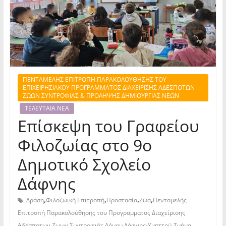
ΠΕΝΤΑΜΕΛΗΣ ΕΠΙΤΡΟΠΗ ΠΑΡΑΚΟΛΟΥΘΗΣΗΣ ΤΟΥ
ΕΠΙΧΕΙΡΗΣΙΑΚΟΥ ΠΡΟΓΡΑΜΜΑΤΟΣ ΔΙΑΧΕΙΡΙΣΗΣ ΑΔΕΣΠΟΤΩΝ
ΖΩΩΝ ΣΥΝΤΡΟΦΙΑΣ & ΠΡΟΛΗΨΗΣ ΔΗΜΙΟΥΡΓΙΑΣ ΝΕΩΝ
ΤΕΛΕΥΤΑΙΑ ΝΕΑ
Επίσκεψη του Γραφείου
Φιλοζωίας στο 9ο
Δημοτικό Σχολείο
Δάφνης
,
,
,
,
Δράση
Φιλοζωική Επιτροπή
Προστασία
Ζώα
Πενταμελής
Επιτροπή Παρακολούθησης του Προγραμματος Διαχείρισης
,
Αδέσποτων Ζωων Συντροφιάς Δήμου Δάφνης-Υμηττού
Τμήμα