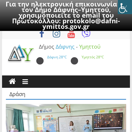
Για την ηλεκτρονική επικοινωνία με
τον Δήμο Δάφνης–Υμηττού,
χρησιμοποιείτε το email του
Πρωτοκόλλου:
protokolo@dafni-
Skip
Πέμπτη, 6 Αυγούστου 2026
ymittos.gov.gr
to
content
Δήμος
Δάφνης
-
Υμηττού
Δάφνη
28°C
Υμηττός
28°C
Δράση