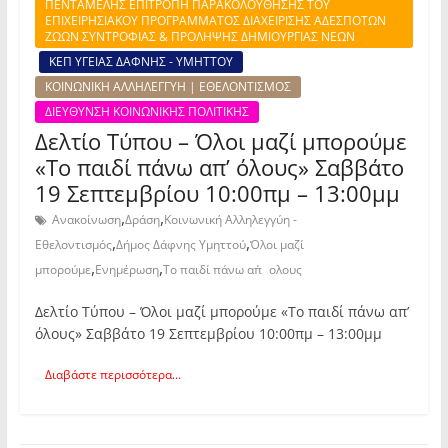
ΠΕΝΤΑΜΕΛΗΣ ΕΠΙΤΡΟΠΗ ΠΑΡΑΚΟΛΟΥΘΗΣΗΣ ΤΟΥ
ΕΠΙΧΕΙΡΗΣΙΑΚΟΥ ΠΡΟΓΡΑΜΜΑΤΟΣ ΔΙΑΧΕΙΡΙΣΗΣ ΑΔΕΣΠΟΤΩΝ
ΖΩΩΝ ΣΥΝΤΡΟΦΙΑΣ & ΠΡΟΛΗΨΗΣ ΔΗΜΙΟΥΡΓΙΑΣ ΝΕΩΝ
ΚΕΠ ΥΓΕΙΑΣ ΔΑΦΝΗΣ - ΥΜΗΤΤΟΥ
ΚΟΙΝΩΝΙΚΗ ΑΛΛΗΛΕΓΓΥΗ | ΕΘΕΛΟΝΤΙΣΜΟΣ
ΔΙΕΥΘΥΝΣΗ ΚΟΙΝΩΝΙΚΗΣ ΠΟΛΙΤΙΚΗΣ
Δελτίο Τύπου – Όλοι μαζί μπορούμε
«Το παιδί πάνω απ’ όλους» Σαββάτο
19 Σεπτεμβρίου 10:00πμ – 13:00μμ
,
,
Ανακοίνωση
Δράση
Κοινωνική Αλληλεγγύη -
,
,
Εθελοντισμός
Δήμος Δάφνης Υμηττού
Όλοι μαζί
,
,
μπορούμε
Ενημέρωση
Το παιδί πάνω απ΄ολους
Δελτίο Τύπου – Όλοι μαζί μπορούμε «Το παιδί πάνω απ’
όλους» Σαββάτο 19 Σεπτεμβρίου 10:00πμ – 13:00μμ
Διαβάστε περισσότερα...