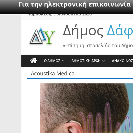
Για την ηλεκτρονική επικοινωνία
Skip
Παρασκευή, 7 Αυγούστου 2026
to
Δήμος
Δάφ
content
«Επίσημη ιστοσελίδα του Δήμο
Ο ΔΗΜΟΣ
ΔΗΜΟΤΙΚΗ ΑΡΧΗ
ΑΝΑΚΟΙΝΩΣ
Acoustika Medica