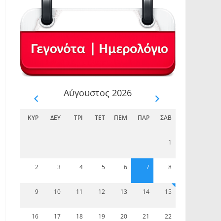
Αύγουστος 2026
ΚΥΡ
ΔΕΥ
ΤΡΊ
ΤΕΤ
ΠΈΜ
ΠΑΡ
ΣΆΒ
1
2
3
4
5
6
7
8
9
10
11
12
13
14
15
16
17
18
19
20
21
22