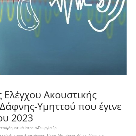
ς Ελέγχου Ακουστικής
 Δάφνης-Υμηττού που έγινε
ου 2023
,
,
ττού
Δημοτικά Ιατρεία
Γεωργία Γρ.
,
,
,
α εκδηλώσεων
Ανακοίνωση
Τάσος Μπινίσκος
Δήμος Δάφνης -