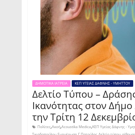
ΔΗΜΟΤΙΚΑ ΙΑΤΡΕΙΑ
ΚΕΠ ΥΓΕΙΑΣ ΔΑΦΝΗΣ - ΥΜΗΤΤΟΥ
Δελτίο Τύπου – Δράση
Ικανότητας στον Δήμο
την Τρίτη 12 Δεκεμβρί
,
,
,
Πολίτες
Ακοή
Acoustika Medica
ΚΕΠ Υγείας Δάφνης - Υμη
,
,
,
,
Σκιαδοπούλου
Ενημέρωση
Γ.Πατούλης
Δελτίο τύπου
αίθουσ