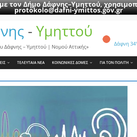
 με τον Δήμο Δάφνης–Υμηττού, χρησιμοπ
protokolo@dafni-ymittos.gov.gr
νης
-
Υμηττού
Δάφνη
34
υ Δάφνης – Υμηττού | Νομού Αττικής»
ΕΙΣ
ΤΕΛΕΥΤΑΙΑ ΝΕΑ
ΚΟΙΝΩΝΙΚΕΣ ΔΟΜΕΣ
ΓΙΑ ΤΟΝ ΠΟΛΙΤΗ