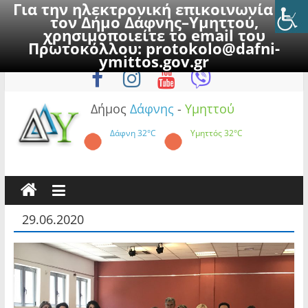
Για την ηλεκτρονική επικοινωνία με
τον Δήμο Δάφνης–Υμηττού,
χρησιμοποιείτε το email του
Πρωτοκόλλου:
protokolo@dafni-
Skip
Κυριακή, 9 Αυγούστου 2026
ymittos.gov.gr
to
content
Δήμος
Δάφνης
-
Υμηττού
Δάφνη
32°C
Υμηττός
32°C
29.06.2020