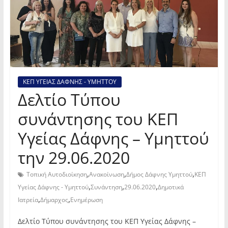
ΚΕΠ ΥΓΕΙΑΣ ΔΑΦΝΗΣ - ΥΜΗΤΤΟΥ
Δελτίο Τύπου
συνάντησης του ΚΕΠ
Υγείας Δάφνης – Υμηττού
την 29.06.2020
,
,
,
Τοπική Αυτοδιοίκηση
Ανακοίνωση
Δήμος Δάφνης Υμηττού
ΚΕΠ
,
,
,
Υγείας Δάφνης - Υμηττού
Συνάντηση
29.06.2020
Δημοτικά
,
,
Ιατρεία
Δήμαρχος
Ενημέρωση
Δελτίο Τύπου συνάντησης του ΚΕΠ Υγείας Δάφνης –