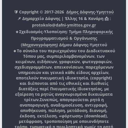
🔰 Copyright © 2017-2026
Δήμος Δάφνης-Υμηττού
📌 Δημαρχείο Δάφνης | Έλλης 16 & Κανάρη 📩 :
protokolo@dafni-ymittos.gov.gr
🔹Σχεδιασμός-Υλοποίηση:
Τμήμα Πληροφορικής
Προγραμματισμού & Οργάνωσης
(Μηχανογράφηση)
Δήμου Δάφνης-Υμηττού
🔸Το σύνολο του περιεχομένου του Διαδικτυακού
Τόπου μας, συμπεριλαμβανομένων, των
κειμένων, ειδήσεων, γραφικών, φωτογραφιών,
σχεδιαγραμμάτων, απεικονίσεων, παρεχόμενων
υπηρεσιών και γενικά κάθε είδους αρχείων,
αποτελούν πνευματική ιδιοκτησία, (copyright)
και διέπονται από τις εθνικές και διεθνείς
διατάξεις περί Πνευματικής Ιδιοκτησίας, με
εξαίρεση τα ρητώς αναγνωρισμένα δικαιώματα
τρίτων.
Συνεπώς, απαγορεύεται ρητά η
αναπαραγωγή, αναδημοσίευση, αντιγραφή,
αποθήκευση, πώληση, μετάδοση, διανομή,
έκδοση, εκτέλεση, «φόρτωση» (download),
μετάφραση, τροποποίηση με οποιονδήποτε
τρόπο, τμηματικά η περιληπτικά χωρίς τη ρητή