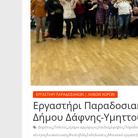
ΕΡΓΑΣΤΗΡΙ ΠΑΡΑΔΟΣΙΑΚΩΝ | ΛΑΙΚΩΝ ΧΟΡΩΝ
Εργαστήρι Παραδοσια
Δήμου Δάφνης-Υμηττο
,
,
,
,
,
Δημότες
Πολίτες
τμήμα αρχάριων
παιδιά
έφηβοι
Παραδο
,
,
,
,
κέντρο
Ανακοίνωση
Φεστιβάλ
Εκδηλώσεις
Μουσικό εργαστή