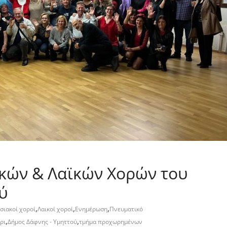
κών & Λαϊκών Χορών του
ύ
,
,
,
σιακοί χοροί
Λαικοί χοροί
Ενημέρωση
Πνευματικό
,
,
ρι
Δήμος Δάφνης - Υμηττού
τμήμα προχωρημένων