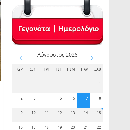
Αύγουστος 2026
ΚΥΡ
ΔΕΥ
ΤΡΊ
ΤΕΤ
ΠΈΜ
ΠΑΡ
ΣΆΒ
1
2
3
4
5
6
7
8
9
10
11
12
13
14
15
16
17
18
19
20
21
22