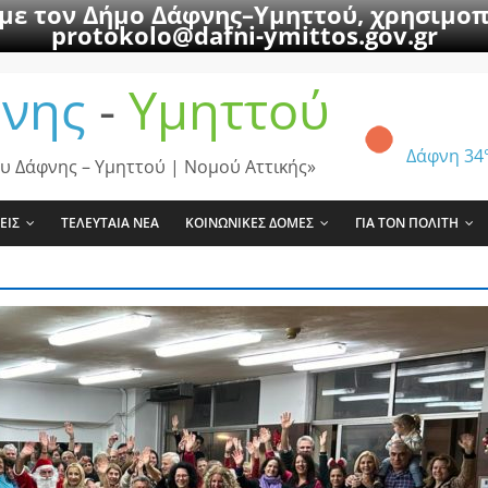
 με τον Δήμο Δάφνης–Υμηττού, χρησιμοπ
protokolo@dafni-ymittos.gov.gr
νης
-
Υμηττού
Δάφνη
34
υ Δάφνης – Υμηττού | Νομού Αττικής»
ΕΙΣ
ΤΕΛΕΥΤΑΙΑ ΝΕΑ
ΚΟΙΝΩΝΙΚΕΣ ΔΟΜΕΣ
ΓΙΑ ΤΟΝ ΠΟΛΙΤΗ