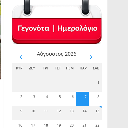
Αύγουστος 2026
ΚΥΡ
ΔΕΥ
ΤΡΊ
ΤΕΤ
ΠΈΜ
ΠΑΡ
ΣΆΒ
1
2
3
4
5
6
7
8
9
10
11
12
13
14
15
16
17
18
19
20
21
22