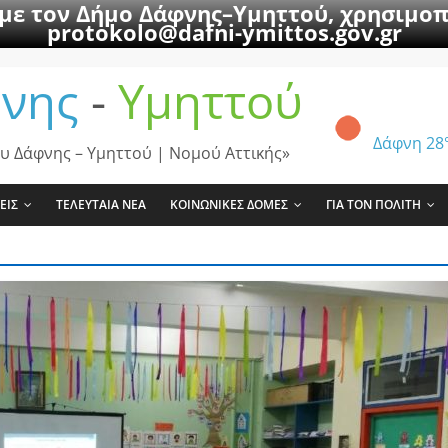
 με τον Δήμο Δάφνης–Υμηττού, χρησιμοπ
protokolo@dafni-ymittos.gov.gr
νης
-
Υμηττού
Δάφνη
28
υ Δάφνης – Υμηττού | Νομού Αττικής»
ΕΙΣ
ΤΕΛΕΥΤΑΙΑ ΝΕΑ
ΚΟΙΝΩΝΙΚΕΣ ΔΟΜΕΣ
ΓΙΑ ΤΟΝ ΠΟΛΙΤΗ