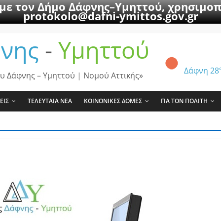
 με τον Δήμο Δάφνης–Υμηττού, χρησιμοπ
protokolo@dafni-ymittos.gov.gr
νης
-
Υμηττού
Δάφνη
28
υ Δάφνης – Υμηττού | Νομού Αττικής»
ΕΙΣ
ΤΕΛΕΥΤΑΙΑ ΝΕΑ
ΚΟΙΝΩΝΙΚΕΣ ΔΟΜΕΣ
ΓΙΑ ΤΟΝ ΠΟΛΙΤΗ