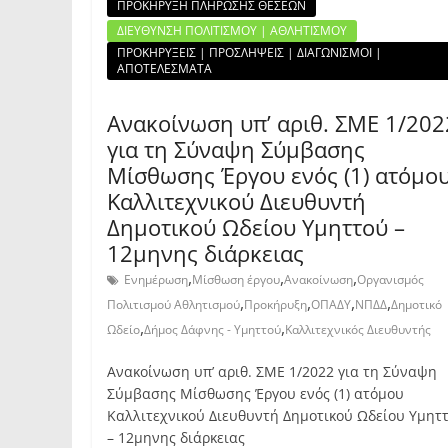
ΠΡΟΚΗΡΥΞΗ ΠΛΗΡΩΣΗΣ ΘΕΣΕΩΝ
ΔΙΕΥΘΥΝΣΗ ΠΟΛΙΤΙΣΜΟΥ | ΑΘΛΗΤΙΣΜΟΥ
ΠΡΟΚΗΡΥΞΕΙΣ | ΠΡΟΣΛΗΨΕΙΣ | ΔΙΑΓΩΝΙΣΜΟΙ |
ΑΠΟΤΕΛΕΣΜΑΤΑ
Ανακοίνωση υπ’ αριθ. ΣΜΕ 1/202
για τη Σύναψη Σύμβασης
Μίσθωσης Έργου ενός (1) ατόμο
Καλλιτεχνικού Διευθυντή
Δημοτικού Ωδείου Υμηττού –
12μηνης διάρκειας
,
,
,
Ενημέρωση
Μίσθωση έργου
Ανακοίνωση
Οργανισμός
,
,
,
,
Πολιτισμού Αθλητισμού
Προκήρυξη
ΟΠΑΔΥ
ΝΠΔΔ
Δημοτικό
,
,
Ωδείο
Δήμος Δάφνης - Υμηττού
Καλλιτεχνικός Διευθυντής
Ανακοίνωση υπ’ αριθ. ΣΜΕ 1/2022 για τη Σύναψη
Σύμβασης Μίσθωσης Έργου ενός (1) ατόμου
Καλλιτεχνικού Διευθυντή Δημοτικού Ωδείου Υμητ
– 12μηνης διάρκειας