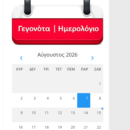
Αύγουστος 2026
ΚΥΡ
ΔΕΥ
ΤΡΊ
ΤΕΤ
ΠΈΜ
ΠΑΡ
ΣΆΒ
1
2
3
4
5
6
7
8
9
10
11
12
13
14
15
16
17
18
19
20
21
22