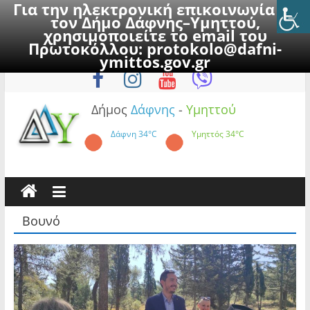
Για την ηλεκτρονική επικοινωνία με
τον Δήμο Δάφνης–Υμηττού,
χρησιμοποιείτε το email του
Πρωτοκόλλου:
protokolo@dafni-
Skip
Πέμπτη, 6 Αυγούστου 2026
ymittos.gov.gr
to
content
Δήμος
Δάφνης
-
Υμηττού
Δάφνη
34°C
Υμηττός
34°C
Βουνό