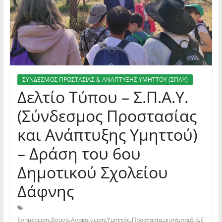
ΣΥΝΔΕΣΜΟΣ ΠΡΟΣΤΑΣΙΑΣ & ΑΝΑΠΤΥΞΗΣ ΥΜΗΤΤΟΥ (ΣΠΑΥ)
Δελτίο Τύπου – Σ.Π.Α.Υ.
(Σύνδεσμος Προστασίας
και Ανάπτυξης Υμηττού)
– Δράση του 6ου
Δημοτικού Σχολείου
Δάφνης
,
,
,
,
,
,
,
Ενημέρωση
Βουνό
Ανακοίνωση
Υμηττός
Προστασία
φυτά
παιδιά
ζ