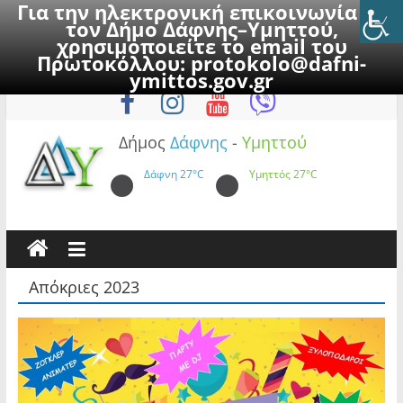
Για την ηλεκτρονική επικοινωνία με
τον Δήμο Δάφνης–Υμηττού,
χρησιμοποιείτε το email του
Πρωτοκόλλου:
protokolo@dafni-
Skip
Παρασκευή, 7 Αυγούστου 2026
ymittos.gov.gr
to
content
Δήμος
Δάφνης
-
Υμηττού
Δάφνη
27°C
Υμηττός
27°C
Απόκριες 2023