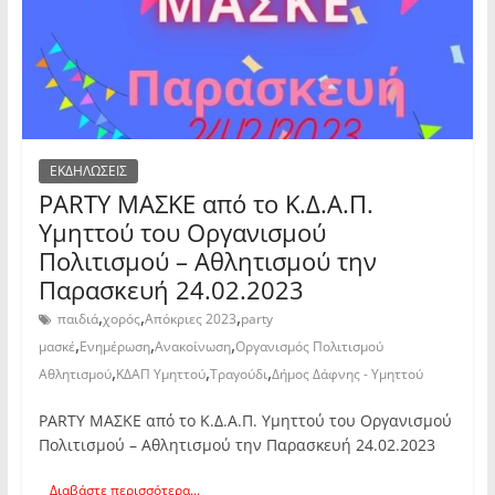
ΕΚΔΗΛΩΣΕΙΣ
PARTY ΜΑΣΚΕ από το Κ.Δ.Α.Π.
Υμηττού του Οργανισμού
Πολιτισμού – Αθλητισμού την
Παρασκευή 24.02.2023
,
,
,
παιδιά
χορός
Απόκριες 2023
party
,
,
,
μασκέ
Ενημέρωση
Ανακοίνωση
Οργανισμός Πολιτισμού
,
,
,
Αθλητισμού
ΚΔΑΠ Υμηττού
Τραγούδι
Δήμος Δάφνης - Υμηττού
PARTY ΜΑΣΚΕ από το Κ.Δ.Α.Π. Υμηττού του Οργανισμού
Πολιτισμού – Αθλητισμού την Παρασκευή 24.02.2023
Διαβάστε περισσότερα...