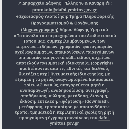
📌 Δημαρχείο Δάφνης | Έλλης 16 & Κανάρη 📩 :
protokolo@dafni-ymittos.gov.gr
🔹Σχεδιασμός-Υλοποίηση:
Τμήμα Πληροφορικής
Προγραμματισμού & Οργάνωσης
(Μηχανογράφηση)
Δήμου Δάφνης-Υμηττού
🔸Το σύνολο του περιεχομένου του Διαδικτυακού
Τόπου μας, συμπεριλαμβανομένων, των
κειμένων, ειδήσεων, γραφικών, φωτογραφιών,
σχεδιαγραμμάτων, απεικονίσεων, παρεχόμενων
υπηρεσιών και γενικά κάθε είδους αρχείων,
αποτελούν πνευματική ιδιοκτησία, (copyright)
και διέπονται από τις εθνικές και διεθνείς
διατάξεις περί Πνευματικής Ιδιοκτησίας, με
εξαίρεση τα ρητώς αναγνωρισμένα δικαιώματα
τρίτων.
Συνεπώς, απαγορεύεται ρητά η
αναπαραγωγή, αναδημοσίευση, αντιγραφή,
αποθήκευση, πώληση, μετάδοση, διανομή,
έκδοση, εκτέλεση, «φόρτωση» (download),
μετάφραση, τροποποίηση με οποιονδήποτε
τρόπο, τμηματικά η περιληπτικά χωρίς τη ρητή
προηγούμενη έγγραφη συναίνεση του
dafni-
ymittos.gov.gr