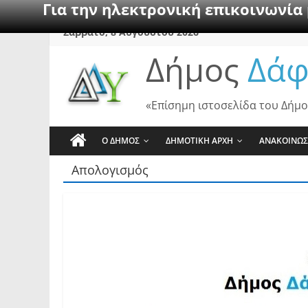
Για την ηλεκτρονική επικοινωνία
Skip
Σάββατο, 8 Αυγούστου 2026
to
Δήμος
Δάφ
content
«Επίσημη ιστοσελίδα του Δήμο
Ο ΔΗΜΟΣ
ΔΗΜΟΤΙΚΗ ΑΡΧΗ
ΑΝΑΚΟΙΝΩΣ
Απολογισμός