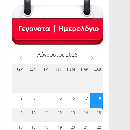
Αύγουστος 2026
ΚΥΡ
ΔΕΥ
ΤΡΊ
ΤΕΤ
ΠΈΜ
ΠΑΡ
ΣΆΒ
1
2
3
4
5
6
7
8
9
10
11
12
13
14
15
16
17
18
19
20
21
22