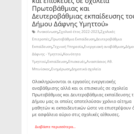
και επισκευές σε σχολεία
Πρωτοβάθμιας και
Δευτεροβάθμιας εκπαίδευσης το
Δήμου Δάφνης Υμηττού»
,
,
Ανακοίνωση
Σχολικό έτος 2022-2023
Σχολικές
,
,
Επιτροπές
Πρωτοβάθμια Εκπαίδευση
Δευτεροβάθμια
,
,
,
Εκπαίδευση
Τεχνική Υπηρεσία
Ενεργειακή αναβάθμιση
Δήμο
,
Δάφνης - Υμηττού
Κοινότητα
,
,
,
Υμηττού
Εκπαίδευση
Επισκευές
Αναστάσιος Αθ.
,
,
Μπινίσκος
Ενημέρωση
Δημοτικά σχολεία
Ολοκληρώνονται οι εργασίες ενεργειακής
αναβάθμισης αλλά και οι επισκευές σε σχολεία
Πρωτοβάθμιας και Δευτεροβάθμιας εκπαίδευσης 
Δήμου μας οι οποίες αποτελούσαν χρόνιο αίτημα
μαθητών κι εκπαιδευτικών ώστε να επιστρέψουν 
με ασφάλεια αύριο στις σχολικές αίθουσες.
Διαβάστε περισσότερα...