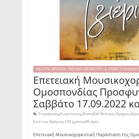
ΘΕΑΤΡΑ ΒΡΑΧΩΝ “ΜΕΛΙΝΑ ΜΕΡΚΟΥΡΗ & ΑΝΝΑ ΣΥΝΟΔΙΝΟ
Επετειακή Μουσικοχο
Ομοσπονδίας Προσφυγ
Σαββάτο 17.09.2022 κα
,
,
,
Ενημέρωση
Ανακοίνωση
Φεστιβάλ Θεάτρου Βράχων
Δήμο
,
,
Σκιά των Βράχων
100 χρόνια
Μνήμες
Επετειακή Μουσικοχορευτική Παράσταση της Ομ