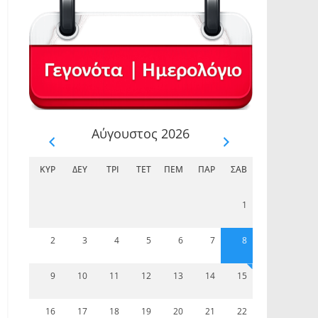
Αύγουστος 2026
ΚΥΡ
ΔΕΥ
ΤΡΊ
ΤΕΤ
ΠΈΜ
ΠΑΡ
ΣΆΒ
1
2
3
4
5
6
7
8
9
10
11
12
13
14
15
16
17
18
19
20
21
22