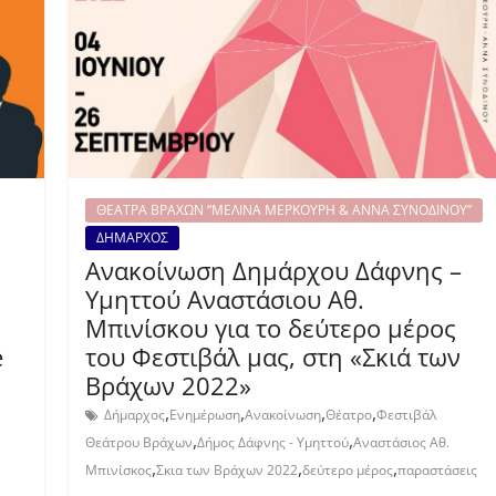
ΘΕΑΤΡΑ ΒΡΑΧΩΝ “ΜΕΛΙΝΑ ΜΕΡΚΟΥΡΗ & ΑΝΝΑ ΣΥΝΟΔΙΝΟΥ”
ΔΗΜΑΡΧΟΣ
Ανακοίνωση Δημάρχου Δάφνης –
Υμηττού Αναστάσιου Αθ.
Μπινίσκου για το δεύτερο μέρος
e
του Φεστιβάλ μας, στη «Σκιά των
Βράχων 2022»
,
,
,
,
Δήμαρχος
Ενημέρωση
Ανακοίνωση
Θέατρο
Φεστιβάλ
,
,
Θεάτρου Βράχων
Δήμος Δάφνης - Υμηττού
Αναστάσιος Αθ.
,
,
,
Μπινίσκος
Σκια των Βράχων 2022
δεύτερο μέρος
παραστάσεις