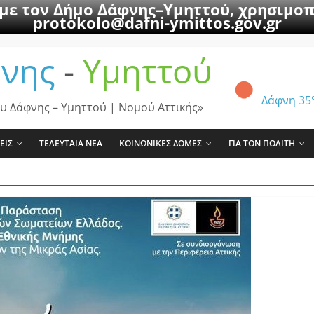
 με τον Δήμο Δάφνης–Υμηττού, χρησιμοπ
protokolo@dafni-ymittos.gov.gr
νης
-
Υμηττού
Δάφνη
35
υ Δάφνης – Υμηττού | Νομού Αττικής»
ΕΙΣ
ΤΕΛΕΥΤΑΙΑ ΝΕΑ
ΚΟΙΝΩΝΙΚΕΣ ΔΟΜΕΣ
ΓΙΑ ΤΟΝ ΠΟΛΙΤΗ