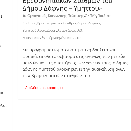
Βρεφονηπιακών Σταθμών του
Δήμου Δάφνης – Υμηττού»
υ
,
,
Οργανισμός Κοινωνικής Πολιτικής
ΟΚΠΔΥ
Παιδικοί
,
,
Σταθμοί
Βρεφονηπιακοί Σταθμοί
Δήμος Δάφνης -
,
,
Υμηττού
Ανακαίνιση
Αναστάσιος Αθ.
,
,
Μπινίσκος
Ενημέρωση
Ανακοίνωση
ς
Με προγραμματισμό, συστηματική δουλειά και,
φυσικά, απόλυτο σεβασμό στις ανάγκες των μικρών
παιδιών και τις απαιτήσεις των γονέων τους, ο Δήμος
Δάφνης-Υμηττού ολοκληρώνει την ανακαίνιση όλων
των βρεφονηπιακών σταθμών του.
Διαβάστε περισσότερα...
του
όλοι