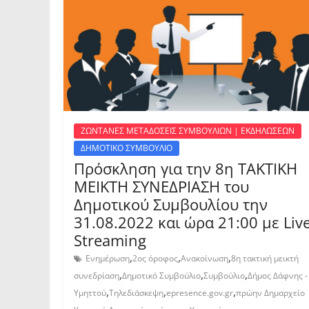
ΖΩΝΤΑΝΕΣ ΜΕΤΑΔΟΣΕΙΣ ΣΥΜΒΟΥΛΙΩΝ | ΕΚΔΗΛΩΣΕΩΝ
ΔΗΜΟΤΙΚΟ ΣΥΜΒΟΥΛΙΟ
Πρόσκληση για την 8η ΤΑΚΤΙΚΗ
ΜΕΙΚΤΗ ΣΥΝΕΔΡΙΑΣΗ του
Δημοτικού Συμβουλίου την
31.08.2022 και ώρα 21:00 με Liv
Streaming
,
,
,
Ενημέρωση
2ος όροφος
Ανακοίνωση
8η τακτική μεικτή
,
,
,
συνεδρίαση
Δημοτικό Συμβούλιο
Συμβούλιο
Δήμος Δάφνης -
,
,
,
Υμηττού
Τηλεδιάσκεψη
epresence.gov.gr
πρώην Δημαρχείο
,