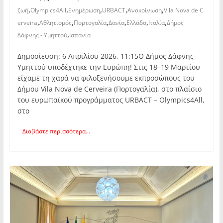
,
,
,
,
,
ζωή
Olympics4All
Ενημέρωση
URBACT
Ανακοίνωση
Vila Nova de C
,
,
,
,
,
,
erveira
Αθλητισμός
Πορτογαλία
Δανία
Ελλάδα
Ιταλία
Δήμος
,
Δάφνης - Υμηττού
Ισπανία
Δημοσίευση: 6 Απριλίου 2026, 11:15Ο Δήμος Δάφνης-
Υμηττού υποδέχτηκε την Ευρώπη! Στις 18–19 Μαρτίου
είχαμε τη χαρά να φιλοξενήσουμε εκπροσώπους του
Δήμου Vila Nova de Cerveira (Πορτογαλία), στο πλαίσιο
του ευρωπαϊκού προγράμματος URBACT – Olympics4All,
στο
Διαβάστε περισσότερα...