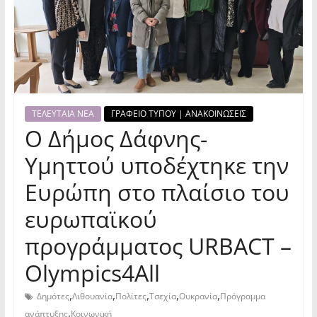
ΤΕΛΕΥΤΑΙΑ ΝΕΑ
ΓΡΑΦΕΙΟ ΤΥΠΟΥ | ΑΝΑΚΟΙΝΩΣΕΙΣ
Ο Δήμος Δάφνης-
Υμηττού υποδέχτηκε την
Ευρώπη στο πλαίσιο του
ευρωπαϊκού
προγράμματος URBACT –
Olympics4All
,
,
,
,
,
Δημότες
Λιθουανία
Πολίτες
Τσεχία
Ουκρανία
Πρόγραμμα
,
ανάπτυξης
Κοινωνική