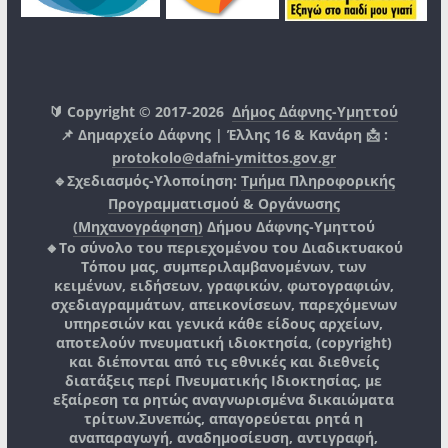
🔰 Copyright © 2017-2026
Δήμος Δάφνης-Υμηττού
📌 Δημαρχείο Δάφνης | Έλλης 16 & Κανάρη 📩 :
protokolo@dafni-ymittos.gov.gr
🔹Σχεδιασμός-Υλοποίηση:
Τμήμα Πληροφορικής
Προγραμματισμού & Οργάνωσης
(Μηχανογράφηση)
Δήμου Δάφνης-Υμηττού
🔸Το σύνολο του περιεχομένου του Διαδικτυακού
Τόπου μας, συμπεριλαμβανομένων, των
κειμένων, ειδήσεων, γραφικών, φωτογραφιών,
σχεδιαγραμμάτων, απεικονίσεων, παρεχόμενων
υπηρεσιών και γενικά κάθε είδους αρχείων,
αποτελούν πνευματική ιδιοκτησία, (copyright)
και διέπονται από τις εθνικές και διεθνείς
διατάξεις περί Πνευματικής Ιδιοκτησίας, με
εξαίρεση τα ρητώς αναγνωρισμένα δικαιώματα
τρίτων.
Συνεπώς, απαγορεύεται ρητά η
αναπαραγωγή, αναδημοσίευση, αντιγραφή,