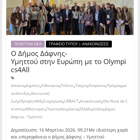
ΤΕΛΕΥΤΑΙΑ ΝΕΑ
ΓΡΑΦΕΙΟ ΤΥΠΟΥ | ΑΝΑΚΟΙΝΩΣΕΙΣ
Ο Δήμος Δάφνης-
Υμηττού στην Ευρώπη με το Olympi
cs4All
,
,
,
,
,
,
Ισπανία
Δημότες
Λιθουανία
Πολίτες
Τσεχία
Ουκρανία
Πρόγραμμα
,
ανάπτυξης
Κοινωνική
,
,
,
,
,
ζωή
Olympics4All
Ενημέρωση
URBACT
Ανακοίνωση
Vila Nova de C
,
,
,
,
,
,
erveira
Αθλητισμός
Πορτογαλία
Δανία
Ελλάδα
Ιταλία
Δήμος
Δάφνης - Υμηττού
Δημοσίευση: 16 Μαρτίου 2026, 09:21Με ιδιαίτερη χαρά
και υπερηφάνεια ο Δήμος Δάφνης – Υμηττού