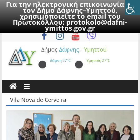
Για την ηλεκτρονική επικοινωνία με
τον Δήμο Δάφνης–Υμηττού,
χρησιμοποιείτε το email του
Πρωτοκόλλου:
protokolo@dafni-
Skip
Παρασκευή, 7 Αυγούστου 2026
ymittos.gov.gr
to
content
Δήμος
Δάφνης
-
Υμηττού
Δάφνη
27°C
Υμηττός
27°C
Vila Nova de Cerveira