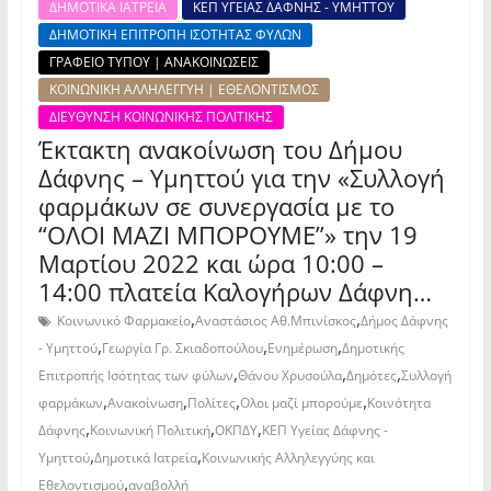
ΔΗΜΟΤΙΚΑ ΙΑΤΡΕΙΑ
ΚΕΠ ΥΓΕΙΑΣ ΔΑΦΝΗΣ - ΥΜΗΤΤΟΥ
ΔΗΜΟΤΙΚΗ ΕΠΙΤΡΟΠΗ ΙΣΟΤΗΤΑΣ ΦΥΛΩΝ
ΓΡΑΦΕΙΟ ΤΥΠΟΥ | ΑΝΑΚΟΙΝΩΣΕΙΣ
ΚΟΙΝΩΝΙΚΗ ΑΛΛΗΛΕΓΓΥΗ | ΕΘΕΛΟΝΤΙΣΜΟΣ
ΔΙΕΥΘΥΝΣΗ ΚΟΙΝΩΝΙΚΗΣ ΠΟΛΙΤΙΚΗΣ
Έκτακτη ανακοίνωση του Δήμου
Δάφνης – Υμηττού για την «Συλλογή
φαρμάκων σε συνεργασία με το
“ΟΛΟΙ ΜΑΖΙ ΜΠΟΡΟΥΜΕ”» την 19
Μαρτίου 2022 και ώρα 10:00 –
14:00 πλατεία Καλογήρων Δάφνη…
,
,
Κοινωνικό Φαρμακείο
Αναστάσιος Αθ.Μπινίσκος
Δήμος Δάφνης
,
,
,
- Υμηττού
Γεωργία Γρ. Σκιαδοπούλου
Ενημέρωση
Δημοτικής
,
,
,
Επιτροπής Ισότητας των φύλων
Θάνου Χρυσούλα
Δημότες
Συλλογή
,
,
,
,
φαρμάκων
Ανακοίνωση
Πολίτες
Ολοι μαζί μπορούμε
Κοινότητα
,
,
,
Δάφνης
Κοινωνική Πολιτική
ΟΚΠΔΥ
ΚΕΠ Υγείας Δάφνης -
,
,
Υμηττού
Δημοτικά Ιατρεία
Κοινωνικής Αλληλεγγύης και
,
Εθελοντισμού
αναβολλή