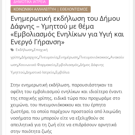
ΔΗΜΟΤΙΚΑ ΙΑΤΡΕΙΑ
ΚΟΙΝΩΝΙΚΗ ΑΛΛΗΛΕΓΓΥΗ | ΕΘΕΛΟΝΤΙΣΜΟΣ
Ενημερωτική εκδήλωση του Δήμου
Δάφνης – Υμηττού με θέμα
«Εμβολιασμός Ενηλίκων για Υγιή και
Ενεργό Γήρανση»
,
Εκδήλωση
Εποχική
,
,
,
,
,
γρίπη
Δήμαρχος
Πνευμονία
Ενημέρωση
Πνευμονιόκοκκος
Ανακοίν
,
,
,
ωση
Κοινωνικό Φαρμακείο
Εμβολιασμός
Δήμος Δάφνης
,
,
Υμηττού
Δημοτικό Ιατρείο
Εμβόλια
Στην ενημερωτική εκδήλωση, παρουσιάστηκαν τα
οφέλη του εμβολιασμού ενηλίκων και ιδιαίτερα έναντι
της εποχικής γρίπης, ειδικά τώρα που προχωράμε στο
χειμώνα, του πνευμονιόκοκκου και του έρπητα
ζωστήρα, τα οποία παρέχουν προστασία από λοιμώδη
νοσήματα που μπορούν είτε να εξελιχθούν σε
απειλητικά για τη ζωή είτε να επιδράσουν αρνητικά
στην ποιότητα ζωής