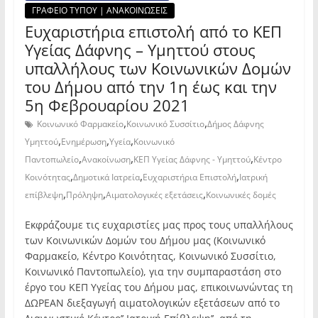
ΓΡΑΦΕΙΟ ΤΥΠΟΥ | ΑΝΑΚΟΙΝΩΣΕΙΣ
Ευχαριστήρια επιστολή από το ΚΕΠ
Υγείας Δάφνης – Υμηττού στους
υπαλλήλους των Κοινωνικών Δομών
του Δήμου από την 1η έως και την
5η Φεβρουαρίου 2021
,
,
Κοινωνικό Φαρμακείο
Κοινωνικό Συσσίτιο
Δήμος Δάφνης
,
,
,
Υμηττού
Ενημέρωση
Υγεία
Κοινωνικό
,
,
,
Παντοπωλείο
Ανακοίνωση
ΚΕΠ Υγείας Δάφνης - Υμηττού
Κέντρο
,
,
,
Κοινότητας
Δημοτικά Ιατρεία
Ευχαριστήρια Επιστολή
Ιατρική
,
,
,
επίβλεψη
Πρόληψη
Αιματολογικές εξετάσεις
Κοινωνικές δομές
Εκφράζουμε τις ευχαριστίες μας προς τους υπαλλήλους
των Κοινωνικών Δομών του Δήμου μας (Κοινωνικό
Φαρμακείο, Κέντρο Κοινότητας, Κοινωνικό Συσσίτιο,
Κοινωνικό Παντοπωλείο), για την συμπαραστάση στο
έργο του ΚΕΠ Υγείας του Δήμου μας, επικοινωνώντας τη
ΔΩΡΕΑΝ διεξαγωγή αιματολογικών εξετάσεων από το