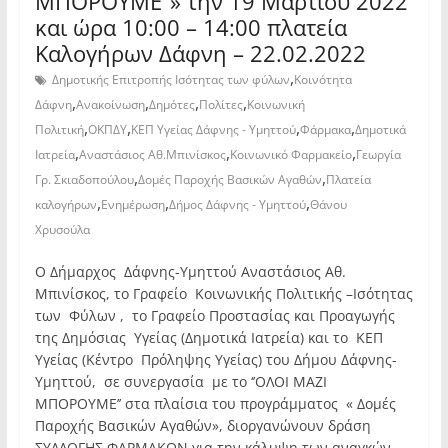
ΜΠΟΡΟΥΜΕ”» την 19 Μαρτίου 2022
και ώρα 10:00 – 14:00 πλατεία
Καλογήρων Δάφνη – 22.02.2022
,
Δημοτικής Επιτροπής Ισότητας των φύλων
Κοινότητα
,
,
,
,
Δάφνη
Ανακοίνωση
Δημότες
Πολίτες
Κοινωνική
,
,
,
,
Πολιτική
ΟΚΠΔΥ
ΚΕΠ Υγείας Δάφνης - Υμηττού
Φάρμακα
Δημοτικά
,
,
,
Ιατρεία
Αναστάσιος Αθ.Μπινίσκος
Κοινωνικό Φαρμακείο
Γεωργία
,
,
Γρ. Σκιαδοπούλου
Δομές Παροχής Βασικών Αγαθών
Πλατεία
,
,
,
καλογήρων
Ενημέρωση
Δήμος Δάφνης - Υμηττού
Θάνου
Χρυσούλα
Ο Δήμαρχος Δάφνης-Υμηττού Αναστάσιος Αθ.
Μπινίσκος, το Γραφείο Κοινωνικής Πολιτικής –Ισότητας
των Φύλων , το Γραφείο Προστασίας και Προαγωγής
της Δημόσιας Υγείας (Δημοτικά Ιατρεία) και το ΚΕΠ
Υγείας (Κέντρο Πρόληψης Υγείας) του Δήμου Δάφνης-
Υμηττού, σε συνεργασία με το ‘’ΟΛΟΙ ΜΑΖΙ
ΜΠΟΡΟΥΜΕ’’ στα πλαίσια του προγράμματος « Δομές
Παροχής Βασικών Αγαθών», διοργανώνουν δράση
ΣΥΛΛΟΓΗΣ ΦΑΡΜΑΚΩΝ για την κάλυψη των αναγκών