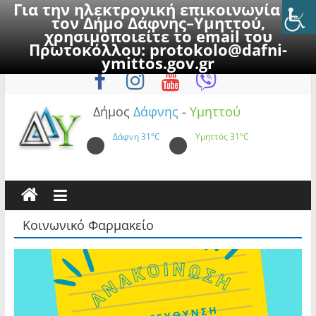
Για την ηλεκτρονική επικοινωνία με
τον Δήμο Δάφνης–Υμηττού,
χρησιμοποιείτε το email του
Πρωτοκόλλου:
protokolo@dafni-
Skip
Σάββατο, 8 Αυγούστου 2026
ymittos.gov.gr
to
content
Δήμος
Δάφνης
-
Υμηττού
Δάφνη
31°C
Υμηττός
31°C
Κοινωνικό Φαρμακείο