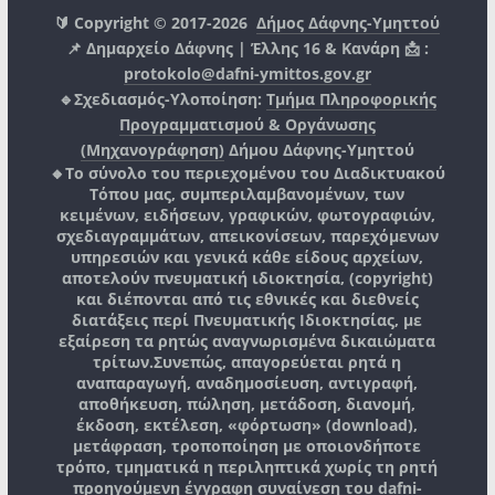
🔰 Copyright © 2017-2026
Δήμος Δάφνης-Υμηττού
📌 Δημαρχείο Δάφνης | Έλλης 16 & Κανάρη 📩 :
protokolo@dafni-ymittos.gov.gr
🔹Σχεδιασμός-Υλοποίηση:
Τμήμα Πληροφορικής
Προγραμματισμού & Οργάνωσης
(Μηχανογράφηση)
Δήμου Δάφνης-Υμηττού
🔸Το σύνολο του περιεχομένου του Διαδικτυακού
Τόπου μας, συμπεριλαμβανομένων, των
κειμένων, ειδήσεων, γραφικών, φωτογραφιών,
σχεδιαγραμμάτων, απεικονίσεων, παρεχόμενων
υπηρεσιών και γενικά κάθε είδους αρχείων,
αποτελούν πνευματική ιδιοκτησία, (copyright)
και διέπονται από τις εθνικές και διεθνείς
διατάξεις περί Πνευματικής Ιδιοκτησίας, με
εξαίρεση τα ρητώς αναγνωρισμένα δικαιώματα
τρίτων.
Συνεπώς, απαγορεύεται ρητά η
αναπαραγωγή, αναδημοσίευση, αντιγραφή,
αποθήκευση, πώληση, μετάδοση, διανομή,
έκδοση, εκτέλεση, «φόρτωση» (download),
μετάφραση, τροποποίηση με οποιονδήποτε
τρόπο, τμηματικά η περιληπτικά χωρίς τη ρητή
προηγούμενη έγγραφη συναίνεση του
dafni-