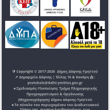
🔰 Copyright © 2017-2026
Δήμος Δάφνης-Υμηττού
📌 Δημαρχείο Δάφνης | Έλλης 16 & Κανάρη 📩 :
protokolo@dafni-ymittos.gov.gr
🔹Σχεδιασμός-Υλοποίηση:
Τμήμα Πληροφορικής
Προγραμματισμού & Οργάνωσης
(Μηχανογράφηση)
Δήμου Δάφνης-Υμηττού
🔸Το σύνολο του περιεχομένου του Διαδικτυακού
Τόπου μας, συμπεριλαμβανομένων, των