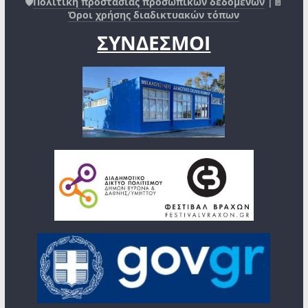
🛡️
Πολιτική προστασίας προσωπικών δεδομένων
|📄
Όροι χρήσης διαδικτυακών τόπων
ΣΥΝΔΕΣΜΟΙ