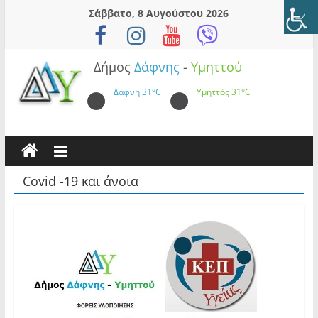
Skip
Σάββατο, 8 Αυγούστου 2026
to
content
Δήμος
Δάφνης
-
Υμηττού
Δάφνη
31°C
Υμηττός
31°C
Cοvid -19 και άνοια