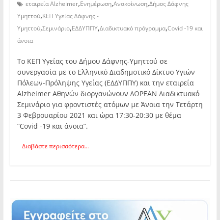
,
,
,
εταιρεία Alzheimer
Ενημέρωση
Ανακοίνωση
Δήμος Δάφνης
,
Υμηττού
ΚΕΠ Υγείας Δάφνης -
,
,
,
,
Υμηττού
Σεμινάριο
ΕΔΔΥΠΠΥ
Διαδικτυακό πρόγραμμα
Cοvid -19 και
άνοια
Το ΚΕΠ Υγείας του Δήμου Δάφνης-Υμηττού σε
συνεργασία με το Ελληνικό Διαδημοτικό Δίκτυο Υγιών
Πόλεων-Πρόληψης Υγείας (ΕΔΔΥΠΠΥ) και την εταιρεία
Alzheimer Αθηνών διοργανώνουν ΔΩΡΕΑΝ Διαδικτυακό
Σεμινάριο για φροντιστές ατόμων με Άνοια την Τετάρτη
3 Φεβρουαρίου 2021 και ώρα 17:30-20:30 με θέμα
“Cοvid -19 και άνοια”.
Διαβάστε περισσότερα...