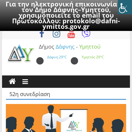
Για την ηλεκτρονική επικοινωνία με
τον Δήμο Δάφνης–Υμηττού,
χρησιμοποιείτε το email του
Πρωτοκόλλου:
protokolo@dafni-
Skip
Παρασκευή, 7 Αυγούστου 2026
ymittos.gov.gr
to
content
Δήμος
Δάφνης
-
Υμηττού
Δάφνη
29°C
Υμηττός
29°C
52η συνεδρίαση