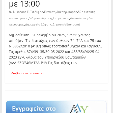
με 13:00
,
,
Νικόλαος Ε. Τσιλίφης
Έκτακτη δια περιφοράς
52η έκτακτη-
,
,
,
,
κατεπείγουσα
52η συνεδρίαση
Ενημέρωση
Ανακοίνωση
Δια
,
,
περιφοράς
Δημαρχείο Δάφνης
Δημοτική Επιτροπή
Δημοσίευση: 31 Δεκεμβρίου 2025, 12:21Έχοντας
υπ΄όψιν: Τις διατάξεις των άρθρων 74, 74Α και 75 του
Ν.3852/2010 (Α’ 87) όπως τροποποιήθηκαν και ισχύουν,
Τις αριθμ. 374/39135/30-05-2022 και 488/35496/25-04-
2023 εγκυκλίους του Υπουργείου Εσωτερικών
(ΑΔΑ:6ΖΟΞ46ΜΤΛ6-ΡΨ) Τις διατάξεις των
Διαβάστε περισσότερα...