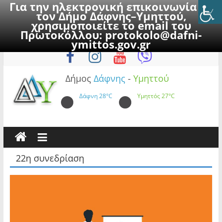
Για την ηλεκτρονική επικοινωνία με
τον Δήμο Δάφνης–Υμηττού,
χρησιμοποιείτε το email του
Πρωτοκόλλου:
protokolo@dafni-
Skip
Σάββατο, 8 Αυγούστου 2026
ymittos.gov.gr
to
content
Δήμος
Δάφνης
-
Υμηττού
Δάφνη
28°C
Υμηττός
27°C
22η συνεδρίαση