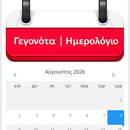
Αύγουστος 2026
ΚΥΡ
ΔΕΥ
ΤΡΊ
ΤΕΤ
ΠΈΜ
ΠΑΡ
ΣΆΒ
1
2
3
4
5
6
7
8
9
10
11
12
13
14
15