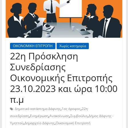
ΟΙΚΟΝΟΜΙΚΗ ΕΠΙΤΡΟΠΗ
Χωρίς κατηγορία
22η Πρόσκληση
Συνεδρίασης
Οικονομικής Επιτροπής
23.10.2023 και ώρα 10:00
π.μ
,
,
Δημοτικό κατάστημα Δάφνης
1ος όροφος
22η
,
,
,
,
συνεδρίαση
Ενημέρωση
Ανακοίνωση
Συμβούλιο
Δήμος Δάφνης -
,
,
Υμηττού
Δημαρχείο Δάφνης
Οικονομική Επιτροπή