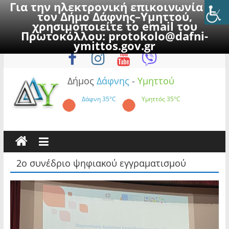
Για την ηλεκτρονική επικοινωνία με
τον Δήμο Δάφνης–Υμηττού,
χρησιμοποιείτε το email του
Πρωτοκόλλου:
protokolo@dafni-
Skip
Σάββατο, 8 Αυγούστου 2026
ymittos.gov.gr
to
content
Δήμος
Δάφνης
-
Υμηττού
Δάφνη
35°C
Υμηττός
35°C
2ο συνέδριο ψηφιακού εγγραματισμού