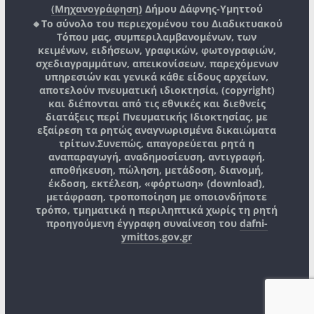
(Μηχανογράφηση)
Δήμου Δάφνης-Υμηττού
🔸Το σύνολο του περιεχομένου του Διαδικτυακού
Τόπου μας, συμπεριλαμβανομένων, των
κειμένων, ειδήσεων, γραφικών, φωτογραφιών,
σχεδιαγραμμάτων, απεικονίσεων, παρεχόμενων
υπηρεσιών και γενικά κάθε είδους αρχείων,
αποτελούν πνευματική ιδιοκτησία, (copyright)
και διέπονται από τις εθνικές και διεθνείς
διατάξεις περί Πνευματικής Ιδιοκτησίας, με
εξαίρεση τα ρητώς αναγνωρισμένα δικαιώματα
τρίτων.
Συνεπώς, απαγορεύεται ρητά η
αναπαραγωγή, αναδημοσίευση, αντιγραφή,
αποθήκευση, πώληση, μετάδοση, διανομή,
έκδοση, εκτέλεση, «φόρτωση» (download),
μετάφραση, τροποποίηση με οποιονδήποτε
τρόπο, τμηματικά η περιληπτικά χωρίς τη ρητή
προηγούμενη έγγραφη συναίνεση του
dafni-
ymittos.gov.gr