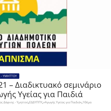
 - ΥΜΗΤΤΟΥ
21 – Διαδικτυακό σεμινάριο
γής Υγείας για Παιδιά
,
,
,
ας Δάφνης - Υμηττού
ΕΔΔΥΠΠΥ
«Αγωγής Υγείας για Παιδιά»
1Θέμα