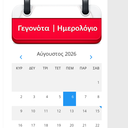
Αύγουστος 2026
ΚΥΡ
ΔΕΥ
ΤΡΊ
ΤΕΤ
ΠΈΜ
ΠΑΡ
ΣΆΒ
1
2
3
4
5
6
7
8
9
10
11
12
13
14
15
16
17
18
19
20
21
22