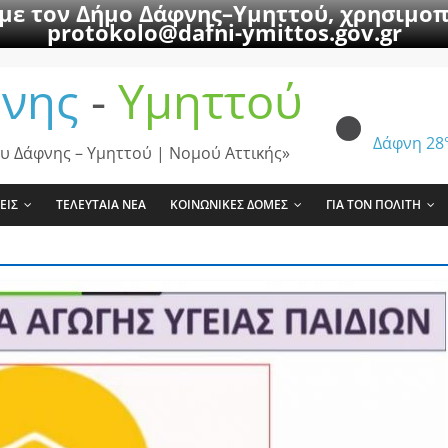
 με τον Δήμο Δάφνης–Υμηττού, χρησιμοπ
protokolo@dafni-ymittos.gov.gr
νης
-
Υμηττού
Δάφνη
28
υ Δάφνης – Υμηττού | Νομού Αττικής»
ΕΙΣ
ΤΕΛΕΥΤΑΙΑ ΝΕΑ
ΚΟΙΝΩΝΙΚΕΣ ΔΟΜΕΣ
ΓΙΑ ΤΟΝ ΠΟΛΙΤΗ