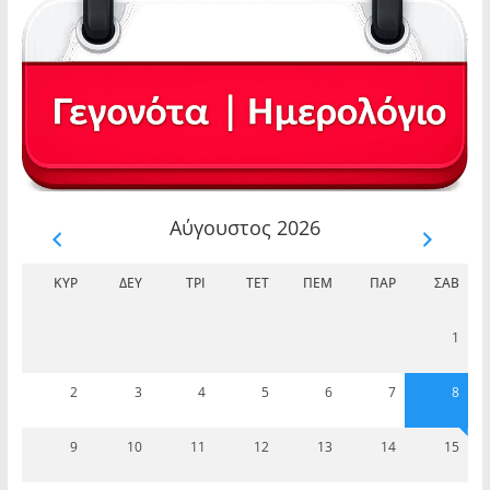
Αύγουστος 2026
ΚΥΡ
ΔΕΥ
ΤΡΊ
ΤΕΤ
ΠΈΜ
ΠΑΡ
ΣΆΒ
1
2
3
4
5
6
7
8
9
10
11
12
13
14
15