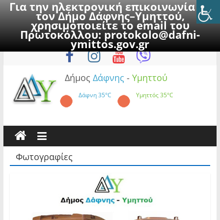
Για την ηλεκτρονική επικοινωνία με
τον Δήμο Δάφνης–Υμηττού,
χρησιμοποιείτε το email του
Πρωτοκόλλου:
protokolo@dafni-
Skip
Σάββατο, 8 Αυγούστου 2026
ymittos.gov.gr
to
content
Δήμος
Δάφνης
-
Υμηττού
Δάφνη
35°C
Υμηττός
35°C
Φωτογραφίες