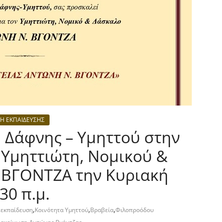
Η ΕΚΠΑΙΔΕΥΣΗΣ
 Δάφνης – Υμηττού στην
Υμηττιώτη, Νομικού &
ΒΓΟΝΤΖΑ την Κυριακή
30 π.μ.
,
,
,
 εκπαίδευση
Κοινότητα Υμηττού
Βραβεία
Φιλοπροόδου
,