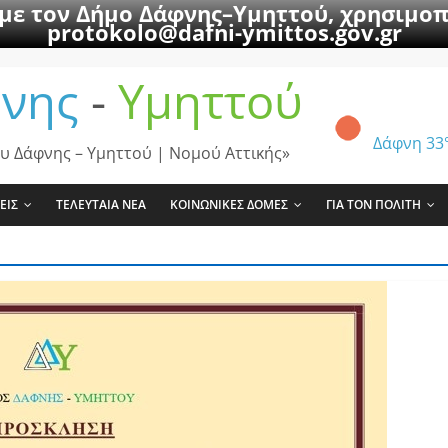
 με τον Δήμο Δάφνης–Υμηττού, χρησιμοπ
protokolo@dafni-ymittos.gov.gr
νης
-
Υμηττού
Δάφνη
33
υ Δάφνης – Υμηττού | Νομού Αττικής»
ΕΙΣ
ΤΕΛΕΥΤΑΙΑ ΝΕΑ
ΚΟΙΝΩΝΙΚΕΣ ΔΟΜΕΣ
ΓΙΑ ΤΟΝ ΠΟΛΙΤΗ