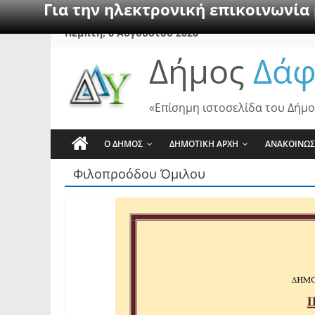
Για την ηλεκτρονική επικοινωνία
Skip
Πέμπτη, 6 Αυγούστου 2026
to
Δήμος
Δάφ
content
«Επίσημη ιστοσελίδα του Δήμο
Ο ΔΗΜΟΣ
ΔΗΜΟΤΙΚΗ ΑΡΧΗ
ΑΝΑΚΟΙΝΩΣ
Φιλοπροόδου Όμιλου