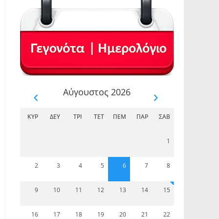
Αύγουστος 2026
ΚΥΡ
ΔΕΥ
ΤΡΊ
ΤΕΤ
ΠΈΜ
ΠΑΡ
ΣΆΒ
1
2
3
4
5
6
7
8
9
10
11
12
13
14
15
16
17
18
19
20
21
22