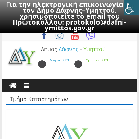
Για την ηλεκτρονική επικοινωνία με
τον Δήμο Δάφνης–Υμηττού,
χρησιμοποιείτε το email του
Πρωτοκόλλου:
protokolo@dafni-
Skip
Παρασκευή, 7 Αυγούστου 2026
ymittos.gov.gr
to
content
Δήμος
Δάφνης
-
Υμηττού
Δάφνη
31°C
Υμηττός
31°C
Τμήμα Καταστημάτων