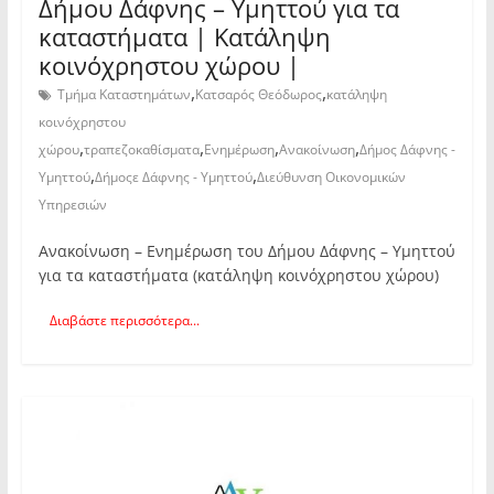
Δήμου Δάφνης – Υμηττού για τα
καταστήματα | Κατάληψη
κοινόχρηστου χώρου |
,
,
Τμήμα Καταστημάτων
Κατσαρός Θεόδωρος
κατάληψη
κοινόχρηστου
,
,
,
,
χώρου
τραπεζοκαθίσματα
Ενημέρωση
Ανακοίνωση
Δήμος Δάφνης -
,
,
Υμηττού
Δήμοςε Δάφνης - Υμηττού
Διεύθυνση Οικονομικών
Υπηρεσιών
Ανακοίνωση – Ενημέρωση του Δήμου Δάφνης – Υμηττού
για τα καταστήματα (κατάληψη κοινόχρηστου χώρου)
Διαβάστε περισσότερα...