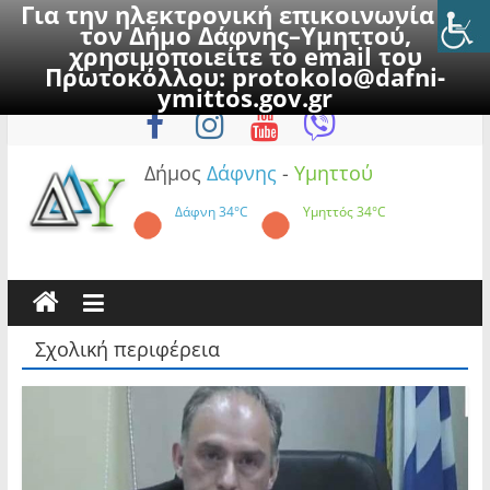
Για την ηλεκτρονική επικοινωνία με
τον Δήμο Δάφνης–Υμηττού,
χρησιμοποιείτε το email του
Πρωτοκόλλου:
protokolo@dafni-
Skip
Πέμπτη, 6 Αυγούστου 2026
ymittos.gov.gr
to
content
Δήμος
Δάφνης
-
Υμηττού
Δάφνη
34°C
Υμηττός
34°C
Σχολική περιφέρεια