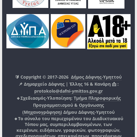
🔰 Copyright © 2017-2026
Δήμος Δάφνης-Υμηττού
📌 Δημαρχείο Δάφνης | Έλλης 16 & Κανάρη 📩 :
protokolo@dafni-ymittos.gov.gr
🔹Σχεδιασμός-Υλοποίηση:
Τμήμα Πληροφορικής
Προγραμματισμού & Οργάνωσης
(Μηχανογράφηση)
Δήμου Δάφνης-Υμηττού
🔸Το σύνολο του περιεχομένου του Διαδικτυακού
Τόπου μας, συμπεριλαμβανομένων, των
κειμένων, ειδήσεων, γραφικών, φωτογραφιών,
σχεδιαγραμμάτων, απεικονίσεων, παρεχόμενων