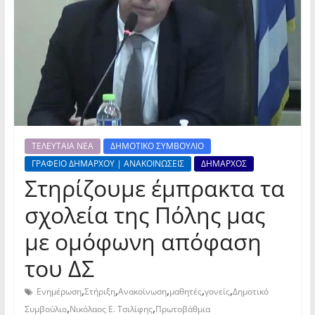
ΤΕΛΕΥΤΑΙΑ ΝΕΑ
ΔΗΜΟΤΙΚΟ ΣΥΜΒΟΥΛΙΟ
ΓΡΑΦΕΙΟ ΔΗΜΑΡΧΟΥ | ΑΝΑΚΟΙΝΩΣΕΙΣ
ΔΗΜΑΡΧΟΣ
Στηρίζουμε έμπρακτα τα
σχολεία της Πόλης μας
με ομόφωνη απόφαση
του ΔΣ
,
,
,
,
,
Ενημέρωση
Στήριξη
Ανακοίνωση
μαθητές
γονείς
Δημοτικό
,
,
Συμβούλιο
Νικόλαος Ε. Τσιλίφης
Πρωτοβάθμια