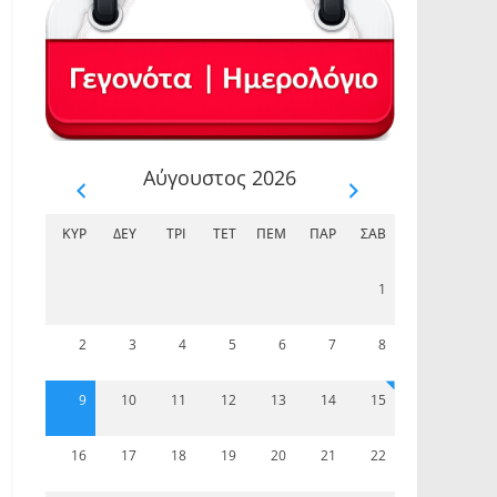
Αύγουστος 2026
ΚΥΡ
ΔΕΥ
ΤΡΊ
ΤΕΤ
ΠΈΜ
ΠΑΡ
ΣΆΒ
1
2
3
4
5
6
7
8
9
10
11
12
13
14
15
16
17
18
19
20
21
22