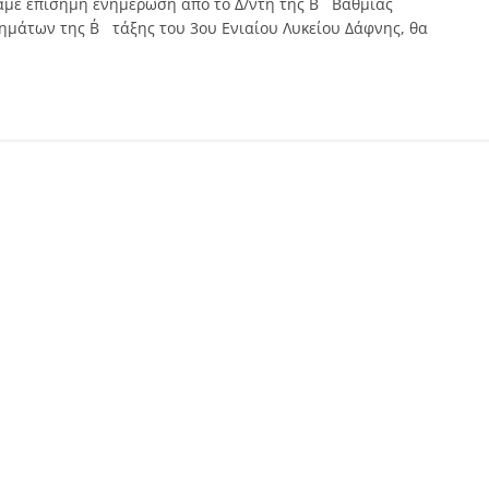
αμε επίσημη ενημέρωση από το Δ/ντή της Β΄ Βάθμιας
μάτων της Β΄ τάξης του 3ου Ενιαίου Λυκείου Δάφνης, θα