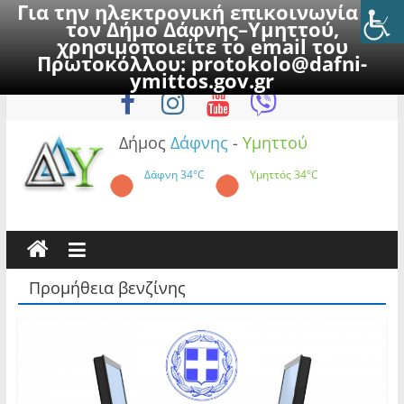
Για την ηλεκτρονική επικοινωνία με
τον Δήμο Δάφνης–Υμηττού,
χρησιμοποιείτε το email του
Πρωτοκόλλου:
protokolo@dafni-
Skip
Παρασκευή, 7 Αυγούστου 2026
ymittos.gov.gr
to
content
Δήμος
Δάφνης
-
Υμηττού
Δάφνη
34°C
Υμηττός
34°C
Προμήθεια βενζίνης