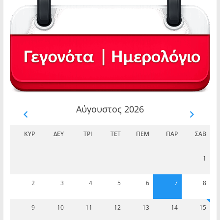
Αύγουστος 2026
ΚΥΡ
ΔΕΥ
ΤΡΊ
ΤΕΤ
ΠΈΜ
ΠΑΡ
ΣΆΒ
1
2
3
4
5
6
7
8
9
10
11
12
13
14
15