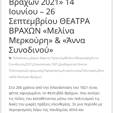
Βράχων 2021» 14
Ιουνίου – 26
Σεπτεμβρίου ΘΕΑΤΡΑ
ΒΡΑΧΩΝ «Μελίνα
Μερκούρη» & «Άννα
Συνοδινού»
,
,
,
Εκδηλώσεις
Δήμος Δάφνης Υμηττού
Μελίνα Μερκούρη
Άννα
,
,
,
Συνοδινού
2021
Επανάσταση 1821
Διαδημοτικό δίκτυο
,
,
,
,
,
Πολιτισμού
Ενημέρωση
Παραστάσεις
Ανακοίνωση
Πολιτισμός
Φεσ
τιβάλ Θεάτρου Βράχων
Στα 200 χρόνια από την Επανάσταση του 1821 είναι
φέτος αφιερωμένο, το Φεστιβάλ Βράχων, που ανοίγει
τις πύλες του καταθέτοντας μέσω του πολιτισμού τις
δικές του μικρές πράξεις ελευθερίας. Σε μια περίοδο με
περιορισμούς λόγω της πανδημίας αλλά και