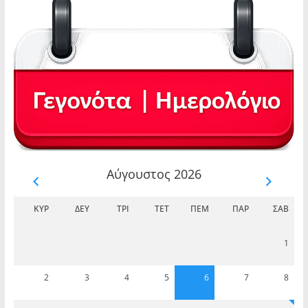
Αύγουστος 2026
ΚΥΡ
ΔΕΥ
ΤΡΊ
ΤΕΤ
ΠΈΜ
ΠΑΡ
ΣΆΒ
1
2
3
4
5
6
7
8