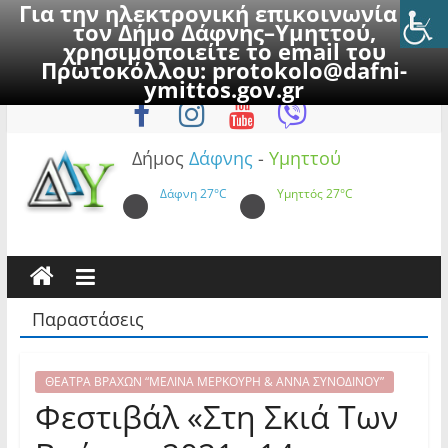
Για την ηλεκτρονική επικοινωνία με
τον Δήμο Δάφνης–Υμηττού,
χρησιμοποιείτε το email του
Πρωτοκόλλου:
protokolo@dafni-
Skip
Πέμπτη, 6 Αυγούστου 2026
ymittos.gov.gr
to
content
Δήμος
Δάφνης
-
Υμηττού
Δάφνη
27°C
Υμηττός
27°C
Παραστάσεις
ΘΕΑΤΡΑ ΒΡΑΧΩΝ “ΜΕΛΙΝΑ ΜΕΡΚΟΥΡΗ & ΑΝΝΑ ΣΥΝΟΔΙΝΟΥ”
Φεστιβάλ «Στη Σκιά Των