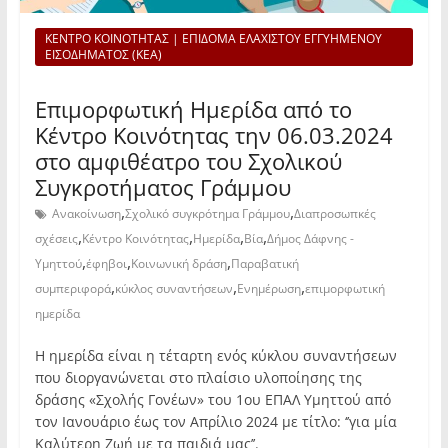
ΚΕΝΤΡΟ ΚΟΙΝΟΤΗΤΑΣ | ΕΠΙΔΟΜΑ ΕΛΑΧΙΣΤΟΥ ΕΓΓΥΗΜΕΝΟΥ
ΕΙΣΟΔΗΜΑΤΟΣ (ΚΕΑ)
Επιμορφωτική Ημερίδα από το
Κέντρο Κοινότητας την 06.03.2024
στο αμφιθέατρο του Σχολικού
Συγκροτήματος Γράμμου
,
,
Ανακοίνωση
Σχολικό συγκρότημα Γράμμου
Διαπροσωπκές
,
,
,
,
σχέσεις
Κέντρο Κοινότητας
Ημερίδα
Βία
Δήμος Δάφνης -
,
,
,
Υμηττού
έφηβοι
Κοινωνική δράση
Παραβατική
,
,
,
συμπεριφορά
κύκλος συναντήσεων
Ενημέρωση
επιμορφωτική
ημερίδα
Η ημερίδα είναι η τέταρτη ενός κύκλου συναντήσεων
που διοργανώνεται στο πλαίσιο υλοποίησης της
δράσης «Σχολής Γονέων» του 1ου ΕΠΑΛ Υμηττού από
τον Ιανουάριο έως τον Απρίλιο 2024 με τίτλο: ‘’για μία
Καλύτερη Ζωή με τα παιδιά μας’’.