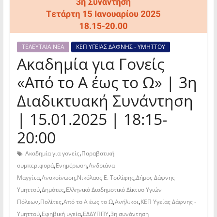
ΤΕΛΕΥΤΑΙΑ ΝΕΑ
ΚΕΠ ΥΓΕΙΑΣ ΔΑΦΝΗΣ - ΥΜΗΤΤΟΥ
Ακαδημία για Γονείς
«Από το Α έως το Ω» | 3η
Διαδικτυακή Συνάντηση
| 15.01.2025 | 18:15-
20:00
,
Ακαδημία για γονείς
Παραβατική
,
,
συμπεριφορά
Ενημέρωση
Ανδριάνα
,
,
,
Μαγγίτα
Ανακοίνωση
Νικόλαος Ε. Τσιλίφης
Δήμος Δάφνης -
,
,
Υμηττού
Δημότες
Ελληνικό Διαδημοτικό Δίκτυο Υγιών
,
,
,
,
Πόλεων
Πολίτες
Από το Α έως το Ω
Ανήλικοι
ΚΕΠ Υγείας Δάφνης -
,
,
,
Υμηττού
Εφηβική υγεία
ΕΔΔΥΠΠΥ
3η συνάντηση