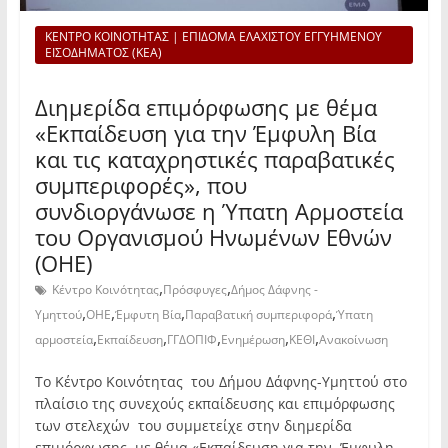
ΚΕΝΤΡΟ ΚΟΙΝΟΤΗΤΑΣ | ΕΠΙΔΟΜΑ ΕΛΑΧΙΣΤΟΥ ΕΓΓΥΗΜΕΝΟΥ
ΕΙΣΟΔΗΜΑΤΟΣ (ΚΕΑ)
Διημερίδα επιμόρφωσης με θέμα
«Εκπαίδευση για την Έμφυλη Βία
και τις καταχρηστικές παραβατικές
συμπεριφορές», που
συνδιοργάνωσε η Ύπατη Αρμοστεία
του Οργανισμού Ηνωμένων Εθνών
(ΟΗΕ)
,
,
Κέντρο Κοινότητας
Πρόσφυγες
Δήμος Δάφνης -
,
,
,
,
Υμηττού
ΟΗΕ
Έμφυτη Βία
Παραβατική συμπεριφορά
Ύπατη
,
,
,
,
,
αρμοστεία
Εκπαίδευση
ΓΓΔΟΠΙΦ
Ενημέρωση
ΚΕΘΙ
Ανακοίνωση
Το Κέντρο Κοινότητας του Δήμου Δάφνης-Υμηττού στο
πλαίσιο της συνεχούς εκπαίδευσης και επιμόρφωσης
των στελεχών του συμμετείχε στην διημερίδα
επιμόρφωσης με θέμα «Εκπαίδευση για την Έμφυλη