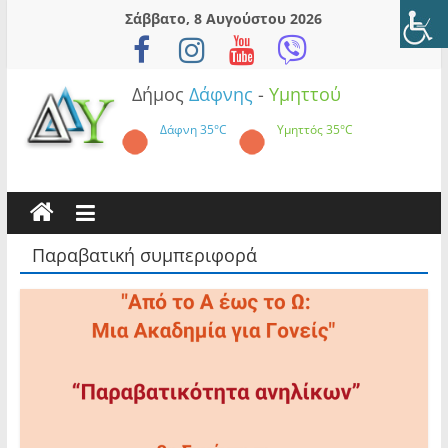
Skip
Σάββατο, 8 Αυγούστου 2026
to
content
Δήμος
Δάφνης
-
Υμηττού
Δάφνη
35°C
Υμηττός
35°C
Παραβατική συμπεριφορά