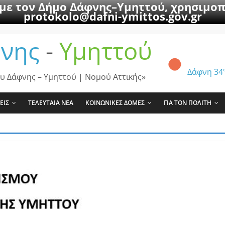
 με τον Δήμο Δάφνης–Υμηττού, χρησιμοπ
protokolo@dafni-ymittos.gov.gr
νης
-
Υμηττού
Δάφνη
34
υ Δάφνης – Υμηττού | Νομού Αττικής»
ΕΙΣ
ΤΕΛΕΥΤΑΙΑ ΝΕΑ
ΚΟΙΝΩΝΙΚΕΣ ΔΟΜΕΣ
ΓΙΑ ΤΟΝ ΠΟΛΙΤΗ