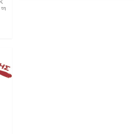
ύς
 τη