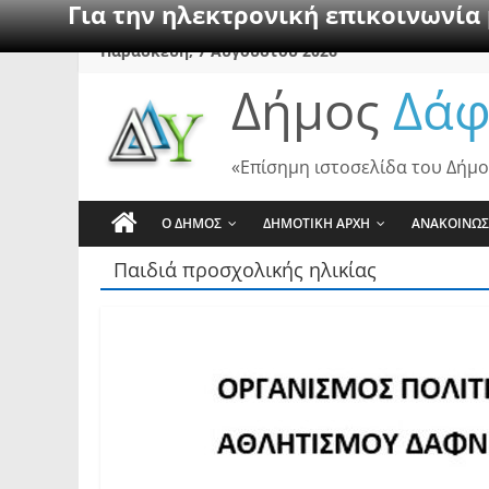
Για την ηλεκτρονική επικοινωνία
Skip
Παρασκευή, 7 Αυγούστου 2026
to
Δήμος
Δάφ
content
«Επίσημη ιστοσελίδα του Δήμο
Ο ΔΗΜΟΣ
ΔΗΜΟΤΙΚΗ ΑΡΧΗ
ΑΝΑΚΟΙΝΩΣ
Παιδιά προσχολικής ηλικίας