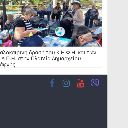
αλοκαιρινή δράση του Κ.Η.Φ.Η. και των
.Α.Π.Η. στην Πλατεία Δημαρχείου
Δάφνης