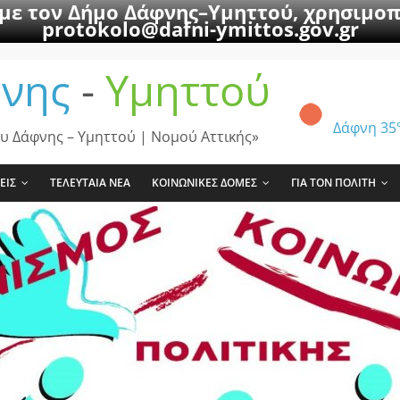
 με τον Δήμο Δάφνης–Υμηττού, χρησιμοπ
protokolo@dafni-ymittos.gov.gr
νης
-
Υμηττού
Δάφνη
35
υ Δάφνης – Υμηττού | Νομού Αττικής»
ΕΙΣ
ΤΕΛΕΥΤΑΙΑ ΝΕΑ
ΚΟΙΝΩΝΙΚΕΣ ΔΟΜΕΣ
ΓΙΑ ΤΟΝ ΠΟΛΙΤΗ