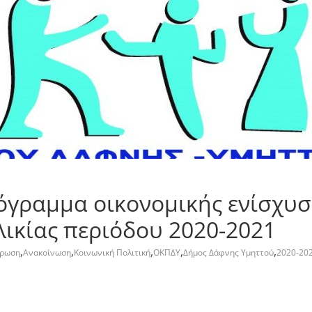
όγραμμα οικονομικής ενίσχυσ
λικίας περιόδου 2020-2021
,
,
,
,
,
έρωση
Ανακοίνωση
Κοινωνική Πολιτική
ΟΚΠΔΥ
Δήμος Δάφνης Υμηττού
2020-20