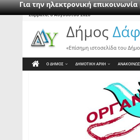
Για την ηλεκτρονική επικοινωνία
Skip
Σάββατο, 8 Αυγούστου 2026
to
Δήμος
Δάφ
content
«Επίσημη ιστοσελίδα του Δήμο
Ο ΔΗΜΟΣ
ΔΗΜΟΤΙΚΗ ΑΡΧΗ
ΑΝΑΚΟΙΝΩΣ