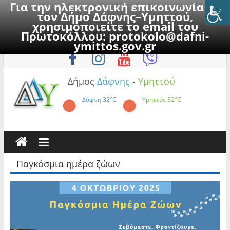
Για την ηλεκτρονική επικοινωνία με
τον Δήμο Δάφνης–Υμηττού,
χρησιμοποιείτε το email του
Πρωτοκόλλου:
protokolo@dafni-
Skip
Σάββατο, 8 Αυγούστου 2026
ymittos.gov.gr
to
content
Δήμος
Δάφνης
-
Υμηττού
Δάφνη
32°C
Υμηττός
32°C
Παγκόσμια ημέρα ζώων