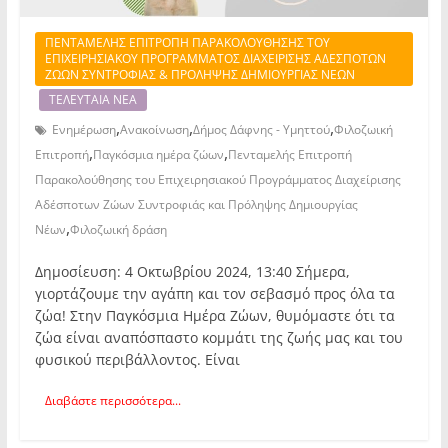
ΠΕΝΤΑΜΕΛΗΣ ΕΠΙΤΡΟΠΗ ΠΑΡΑΚΟΛΟΥΘΗΣΗΣ ΤΟΥ
ΕΠΙΧΕΙΡΗΣΙΑΚΟΥ ΠΡΟΓΡΑΜΜΑΤΟΣ ΔΙΑΧΕΙΡΙΣΗΣ ΑΔΕΣΠΟΤΩΝ
ΖΩΩΝ ΣΥΝΤΡΟΦΙΑΣ & ΠΡΟΛΗΨΗΣ ΔΗΜΙΟΥΡΓΙΑΣ ΝΕΩΝ
ΤΕΛΕΥΤΑΙΑ ΝΕΑ
,
,
,
Ενημέρωση
Ανακοίνωση
Δήμος Δάφνης - Υμηττού
Φιλοζωική
,
,
Επιτροπή
Παγκόσμια ημέρα ζώων
Πενταμελής Επιτροπή
Παρακολούθησης του Επιχειρησιακού Προγράμματος Διαχείρισης
Αδέσποτων Ζώων Συντροφιάς και Πρόληψης Δημιουργίας
,
Νέων
Φιλοζωική δράση
Δημοσίευση: 4 Οκτωβρίου 2024, 13:40 Σήμερα,
γιορτάζουμε την αγάπη και τον σεβασμό προς όλα τα
ζώα! Στην Παγκόσμια Ημέρα Ζώων, θυμόμαστε ότι τα
ζώα είναι αναπόσπαστο κομμάτι της ζωής μας και του
φυσικού περιβάλλοντος. Είναι
Διαβάστε περισσότερα...