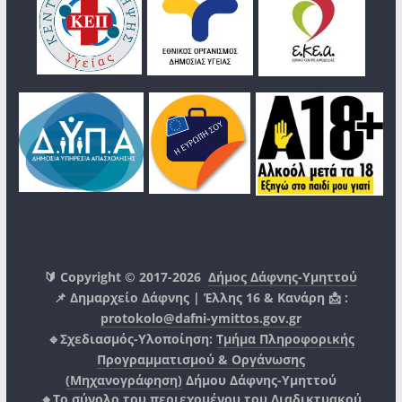
🔰 Copyright © 2017-2026
Δήμος Δάφνης-Υμηττού
📌 Δημαρχείο Δάφνης | Έλλης 16 & Κανάρη 📩 :
protokolo@dafni-ymittos.gov.gr
🔹Σχεδιασμός-Υλοποίηση:
Τμήμα Πληροφορικής
Προγραμματισμού & Οργάνωσης
(Μηχανογράφηση)
Δήμου Δάφνης-Υμηττού
🔸Το σύνολο του περιεχομένου του Διαδικτυακού