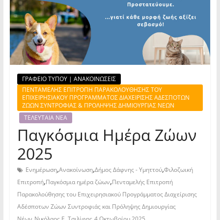
ΓΡΑΦΕΙΟ ΤΥΠΟΥ | ΑΝΑΚΟΙΝΩΣΕΙΣ
ΠΕΝΤΑΜΕΛΗΣ ΕΠΙΤΡΟΠΗ ΠΑΡΑΚΟΛΟΥΘΗΣΗΣ ΤΟΥ
ΕΠΙΧΕΙΡΗΣΙΑΚΟΥ ΠΡΟΓΡΑΜΜΑΤΟΣ ΔΙΑΧΕΙΡΙΣΗΣ ΑΔΕΣΠΟΤΩΝ
ΖΩΩΝ ΣΥΝΤΡΟΦΙΑΣ & ΠΡΟΛΗΨΗΣ ΔΗΜΙΟΥΡΓΙΑΣ ΝΕΩΝ
ΤΕΛΕΥΤΑΙΑ ΝΕΑ
Παγκόσμια Ημέρα Ζώων
2025
,
,
,
Ενημέρωση
Ανακοίνωση
Δήμος Δάφνης - Υμηττού
Φιλοζωική
,
,
Επιτροπή
Παγκόσμια ημέρα ζώων
Πενταμελής Επιτροπή
Παρακολούθησης του Επιχειρησιακού Προγράμματος Διαχείρισης
Αδέσποτων Ζώων Συντροφιάς και Πρόληψης Δημιουργίας
,
,
Νέων
Νικόλαος Ε. Τσιλίφης
4 Οκτωβρίου 2025