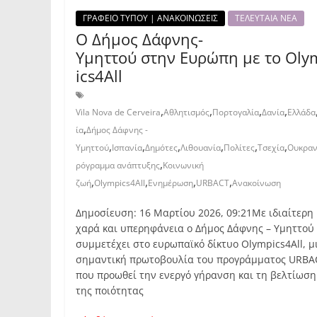
ΓΡΑΦΕΙΟ ΤΥΠΟΥ | ΑΝΑΚΟΙΝΩΣΕΙΣ
ΤΕΛΕΥΤΑΙΑ ΝΕΑ
Ο Δήμος Δάφνης-
Υμηττού στην Ευρώπη με το Oly
ics4All
,
,
,
,
Vila Nova de Cerveira
Αθλητισμός
Πορτογαλία
Δανία
Ελλάδα
,
ία
Δήμος Δάφνης -
,
,
,
,
,
,
Υμηττού
Ισπανία
Δημότες
Λιθουανία
Πολίτες
Τσεχία
Ουκραν
,
ρόγραμμα ανάπτυξης
Κοινωνική
,
,
,
,
ζωή
Olympics4All
Ενημέρωση
URBACT
Ανακοίνωση
Δημοσίευση: 16 Μαρτίου 2026, 09:21Με ιδιαίτερη
χαρά και υπερηφάνεια ο Δήμος Δάφνης – Υμηττού
συμμετέχει στο ευρωπαϊκό δίκτυο Olympics4All, μ
σημαντική πρωτοβουλία του προγράμματος URBA
που προωθεί την ενεργό γήρανση και τη βελτίωση
της ποιότητας