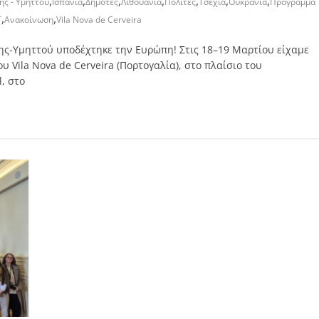
,
,
,
,
,
,
,
ης - Υμηττού
Ισπανία
Δημότες
Λιθουανία
Πολίτες
Τσεχία
Ουκρανία
Πρόγραμμα
,
,
T
Ανακοίνωση
Vila Nova de Cerveira
ης-Υμηττού υποδέχτηκε την Ευρώπη! Στις 18–19 Μαρτίου είχαμε
Vila Nova de Cerveira (Πορτογαλία), στο πλαίσιο του
, στο