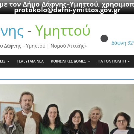
 με τον Δήμο Δάφνης–Υμηττού, χρησιμοπ
protokolo@dafni-ymittos.gov.gr
νης
-
Υμηττού
Δάφνη
32
υ Δάφνης – Υμηττού | Νομού Αττικής»
ΕΙΣ
ΤΕΛΕΥΤΑΙΑ ΝΕΑ
ΚΟΙΝΩΝΙΚΕΣ ΔΟΜΕΣ
ΓΙΑ ΤΟΝ ΠΟΛΙΤΗ