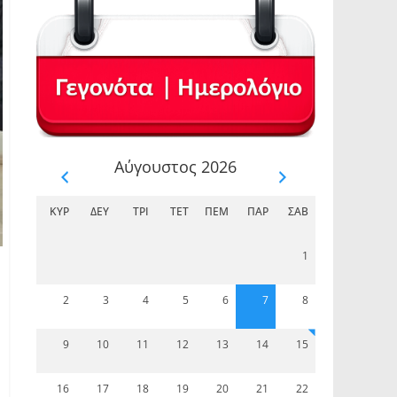
Αύγουστος 2026
ΚΥΡ
ΔΕΥ
ΤΡΊ
ΤΕΤ
ΠΈΜ
ΠΑΡ
ΣΆΒ
1
2
3
4
5
6
7
8
9
10
11
12
13
14
15
16
17
18
19
20
21
22