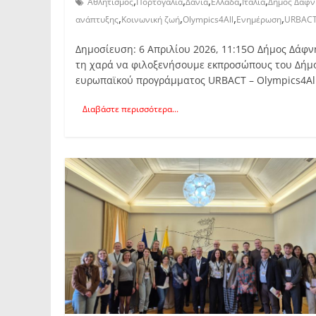
,
,
,
,
,
Αθλητισμός
Πορτογαλία
Δανία
Ελλάδα
Ιταλία
Δήμος Δάφν
,
,
,
,
ανάπτυξης
Κοινωνική ζωή
Olympics4All
Ενημέρωση
URBAC
Δημοσίευση: 6 Απριλίου 2026, 11:15Ο Δήμος Δάφν
τη χαρά να φιλοξενήσουμε εκπροσώπους του Δήμου 
ευρωπαϊκού προγράμματος URBACT – Olympics4All
Διαβάστε περισσότερα...