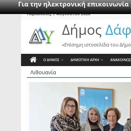
Για την ηλεκτρονική επικοινωνία
Skip
Παρασκευή, 7 Αυγούστου 2026
to
Δήμος
Δάφ
content
«Επίσημη ιστοσελίδα του Δήμο
Ο ΔΗΜΟΣ
ΔΗΜΟΤΙΚΗ ΑΡΧΗ
ΑΝΑΚΟΙΝΩΣ
Λιθουανία