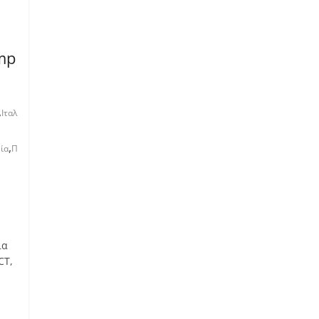
mp
,
Ιταλ
,
ία
Π
ια
CT,