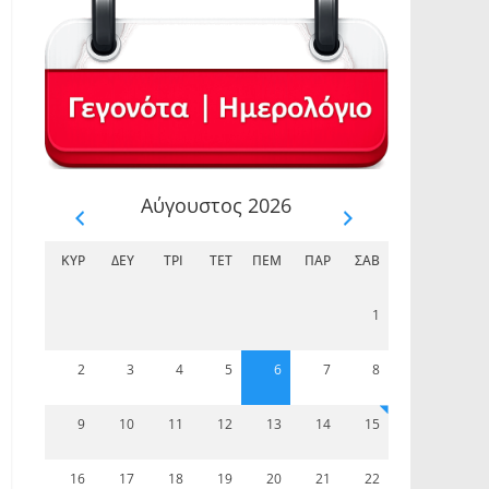
Αύγουστος 2026
ΚΥΡ
ΔΕΥ
ΤΡΊ
ΤΕΤ
ΠΈΜ
ΠΑΡ
ΣΆΒ
1
2
3
4
5
6
7
8
9
10
11
12
13
14
15
16
17
18
19
20
21
22