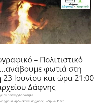
γραφικό – Πολιτιστικό
«…ανάβουμε φωτιά στη
 23 Ιουνίου και ώρα 21:00
αρχείου Δάφνης
,
χείου Δάφνης
Κοινότητα
,
,
,
,
ωση
μουσική
Ανακοίνωση
χορός
Ελλήνων Ρίζες