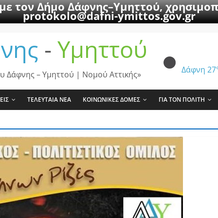
 με τον Δήμο Δάφνης–Υμηττού, χρησιμοπ
protokolo@dafni-ymittos.gov.gr
νης
-
Υμηττού
Δάφνη
27
υ Δάφνης – Υμηττού | Νομού Αττικής»
ΕΙΣ
ΤΕΛΕΥΤΑΙΑ ΝΕΑ
ΚΟΙΝΩΝΙΚΕΣ ΔΟΜΕΣ
ΓΙΑ ΤΟΝ ΠΟΛΙΤΗ