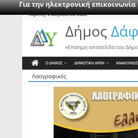
Για την ηλεκτρονική επικοινωνία
Skip
Πέμπτη, 6 Αυγούστου 2026
to
Δήμος
Δάφ
content
«Επίσημη ιστοσελίδα του Δήμο
Ο ΔΗΜΟΣ
ΔΗΜΟΤΙΚΗ ΑΡΧΗ
ΑΝΑΚΟΙΝΩΣ
Λαογραφικός