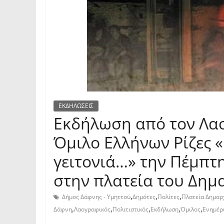
ΕΚΔΗΛΩΣΕΙΣ
Εκδήλωση από τον Λαο
Όμιλο Ελλήνων Ρίζες 
γειτονιά…» την Πέμπτη
στην πλατεία του Δημ
,
,
,
Δήμος Δάφνης - Υμηττού
Δημότες
Πολίτες
Πλατεία Δημαρ
,
,
,
,
,
Δάφνη
Λαογραφικός
Πολιτιστικός
Εκδήλωση
Όμιλος
Ενημέρ