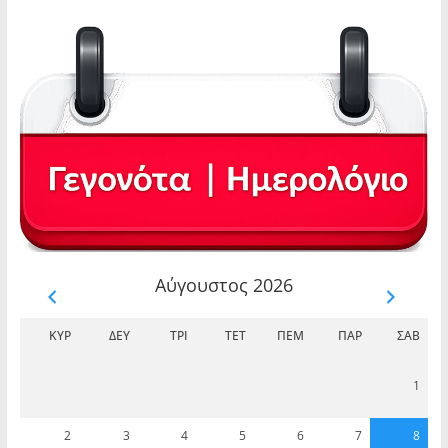
Αύγουστος 2026
ΚΥΡ
ΔΕΥ
ΤΡΊ
ΤΕΤ
ΠΈΜ
ΠΑΡ
ΣΆΒ
1
2
3
4
5
6
7
8