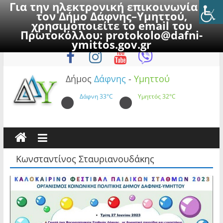
Για την ηλεκτρονική επικοινωνία με
τον Δήμο Δάφνης–Υμηττού,
χρησιμοποιείτε το email του
Πρωτοκόλλου:
protokolo@dafni-
Skip
Σάββατο, 8 Αυγούστου 2026
ymittos.gov.gr
to
content
Δήμος
Δάφνης
-
Υμηττού
Δάφνη
33°C
Υμηττός
32°C
Κωνσταντίνος Σταυριανουδάκης