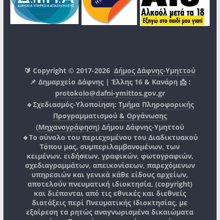
🔰 Copyright © 2017-2026
Δήμος Δάφνης-Υμηττού
📌 Δημαρχείο Δάφνης | Έλλης 16 & Κανάρη 📩 :
protokolo@dafni-ymittos.gov.gr
🔹Σχεδιασμός-Υλοποίηση:
Τμήμα Πληροφορικής
Προγραμματισμού & Οργάνωσης
(Μηχανογράφηση)
Δήμου Δάφνης-Υμηττού
🔸Το σύνολο του περιεχομένου του Διαδικτυακού
Τόπου μας, συμπεριλαμβανομένων, των
κειμένων, ειδήσεων, γραφικών, φωτογραφιών,
σχεδιαγραμμάτων, απεικονίσεων, παρεχόμενων
υπηρεσιών και γενικά κάθε είδους αρχείων,
αποτελούν πνευματική ιδιοκτησία, (copyright)
και διέπονται από τις εθνικές και διεθνείς
διατάξεις περί Πνευματικής Ιδιοκτησίας, με
εξαίρεση τα ρητώς αναγνωρισμένα δικαιώματα