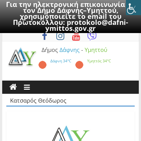
Για την ηλεκτρονική επικοινωνία με
τον Δήμο Δάφνης–Υμηττού,
χρησιμοποιείτε το email του
Πρωτοκόλλου:
protokolo@dafni-
Skip
Πέμπτη, 6 Αυγούστου 2026
ymittos.gov.gr
to
content
Δήμος
Δάφνης
-
Υμηττού
Δάφνη
34°C
Υμηττός
34°C
Κατσαρός Θεόδωρος