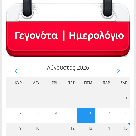
Αύγουστος 2026
ΚΥΡ
ΔΕΥ
ΤΡΊ
ΤΕΤ
ΠΈΜ
ΠΑΡ
ΣΆΒ
1
2
3
4
5
6
7
8
9
10
11
12
13
14
15